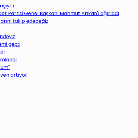
rışıyor
det Partisi Genel Başkanı Mahmut Arıkan'ı ağırladı
rarını takip edeceğiz
indeyiz
emi geçti
ldı
ımlandı
orum"
ven artıyor