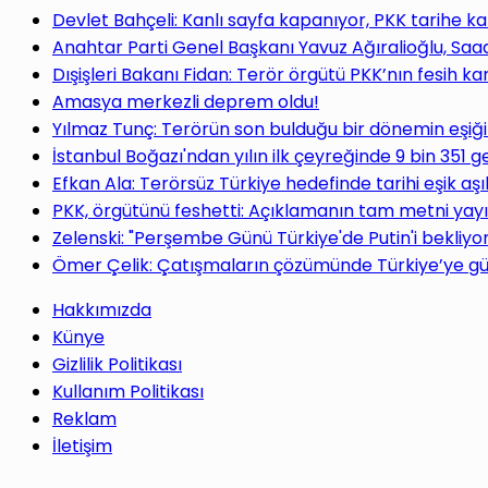
Devlet Bahçeli: Kanlı sayfa kapanıyor, PKK tarihe ka
Anahtar Parti Genel Başkanı Yavuz Ağıralioğlu, Saa
Dışişleri Bakanı Fidan: Terör örgütü PKK’nın fesih ka
Amasya merkezli deprem oldu!
Yılmaz Tunç: Terörün son bulduğu bir dönemin eşiğ
İstanbul Boğazı'ndan yılın ilk çeyreğinde 9 bin 351 g
Efkan Ala: Terörsüz Türkiye hedefinde tarihi eşik aşı
PKK, örgütünü feshetti: Açıklamanın tam metni yay
Zelenski: "Perşembe Günü Türkiye'de Putin'i bekliy
Ömer Çelik: Çatışmaların çözümünde Türkiye’ye gü
Hakkımızda
Künye
Gizlilik Politikası
Kullanım Politikası
Reklam
İletişim