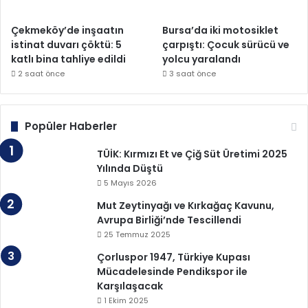
Çekmeköy’de inşaatın
Bursa’da iki motosiklet
istinat duvarı çöktü: 5
çarpıştı: Çocuk sürücü ve
katlı bina tahliye edildi
yolcu yaralandı
2 saat önce
3 saat önce
Popüler Haberler
TÜİK: Kırmızı Et ve Çiğ Süt Üretimi 2025
Yılında Düştü
5 Mayıs 2026
Mut Zeytinyağı ve Kırkağaç Kavunu,
Avrupa Birliği’nde Tescillendi
25 Temmuz 2025
Çorluspor 1947, Türkiye Kupası
Mücadelesinde Pendikspor ile
Karşılaşacak
1 Ekim 2025