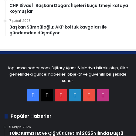
CHP Sivas İl Başkanı Doğan: İlçeleri küçültmeyi kafaya
koymuşlar
7 Şubat 2025
Başkan Sümbüloğlu: AKP koltuk kavgaları ile
gündemden düşmüyor
toplumsalhaber.com, Dijitary Ajans & Medya iştiraki olup, ülke
genelindeki güncel haberleri objektif ve güvenilir bir şekilde
sunar.
Facebook
X
Pinterest
LinkedIn
YouTube
Instagram
Popüler Haberler
5 Mayıs 2026
TÜİK: Kırmızı Et ve Çiğ Süt Üretimi 2025 Yılında Düştü