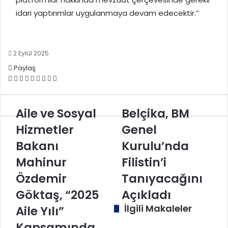
idari yaptırımlar uygulanmaya devam edecektir.“
2 Eylül 2025
Paylaş
Facebook
X
LinkedIn
Tumblr
Pinterest
Reddit
VKontakte
E-
Yazdır
Posta
ile
Aile
Aile ve Sosyal
paylaş
Belçika,
Belçika, BM
ve
BM
Hizmetler
Genel
Sosyal
Genel
Hizmetler
Kurulu’nda
Bakanı
Kurulu’nda
Bakanı
Filistin’i
Mahinur
Filistin’i
Mahinur
Tanıyacağını
Özdemir
Açıkladı
Özdemir
Tanıyacağını
Göktaş,
Göktaş, “2025
Açıkladı
“2025
Aile
İlgili Makaleler
Aile Yılı”
Yılı”
Kapsamında
Kapsamında