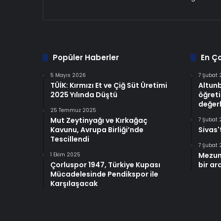
Popüler Haberler
En Ç
5 Mayıs 2026
7 Şubat
TÜİK: Kırmızı Et ve Çiğ Süt Üretimi
Altun
2025 Yılında Düştü
öğreti
değerl
25 Temmuz 2025
Mut Zeytinyağı ve Kırkağaç
7 Şubat
Kavunu, Avrupa Birliği’nde
Sivas'
Tescillendi
7 Şubat
Mezun
1 Ekim 2025
Çorluspor 1947, Türkiye Kupası
bir ar
Mücadelesinde Pendikspor ile
Karşılaşacak