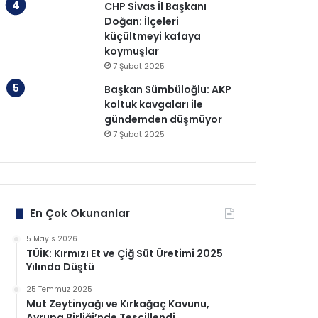
CHP Sivas İl Başkanı
Doğan: İlçeleri
küçültmeyi kafaya
koymuşlar
7 Şubat 2025
Başkan Sümbüloğlu: AKP
koltuk kavgaları ile
gündemden düşmüyor
7 Şubat 2025
En Çok Okunanlar
5 Mayıs 2026
TÜİK: Kırmızı Et ve Çiğ Süt Üretimi 2025
Yılında Düştü
25 Temmuz 2025
Mut Zeytinyağı ve Kırkağaç Kavunu,
Avrupa Birliği’nde Tescillendi