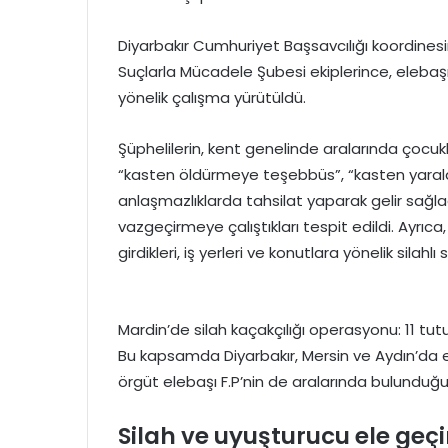
Diyarbakır Cumhuriyet Başsavcılığı koordinesi
Suçlarla Mücadele Şubesi ekiplerince, elebaşılı
yönelik çalışma yürütüldü.
Şüphelilerin, kent genelinde aralarında çocukl
“kasten öldürmeye teşebbüs”, “kasten yaralama
anlaşmazlıklarda tahsilat yaparak gelir sağla
vazgeçirmeye çalıştıkları tespit edildi. Ayrıca
girdikleri, iş yerleri ve konutlara yönelik silahlı 
Mardin’de silah kaçakçılığı operasyonu: 11 tut
Bu kapsamda Diyarbakır, Mersin ve Aydın’da
örgüt elebaşı F.P’nin de aralarında bulunduğu
Silah ve uyuşturucu ele geçir