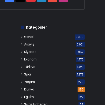
Kategoriler
Genel
3.390
Asayiş
2.621
Siyaset
1.952
Ekonomi
1.776
Türkiye
1.423
Spor
1.279
Yaşam
229
Dünya
190
Eğitim
122
Sivas Haberleri
69