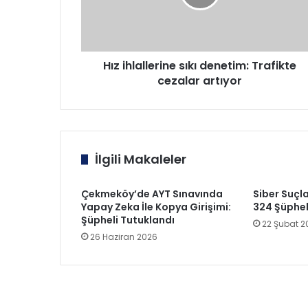
cezalar
artıyor
Hız ihlallerine sıkı denetim: Trafikte
cezalar artıyor
İlgili Makaleler
Çekmeköy’de AYT Sınavında
Siber Suçl
Yapay Zeka İle Kopya Girişimi:
324 Şüphel
Şüpheli Tutuklandı
22 Şubat 2
26 Haziran 2026