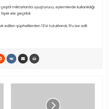
çeşitli miktarlarda uyuşturucu, eylemlerde kullanıldığı
işek ele geçirildi.
 edilen şüphelilerden 12’si tutuklandı, 9’u ise adli
erest
Reddit
VKontakte
E-Posta ile paylaş
Yazdır
Türkiye’nin
en
uzun
nehri
Kızılırmak