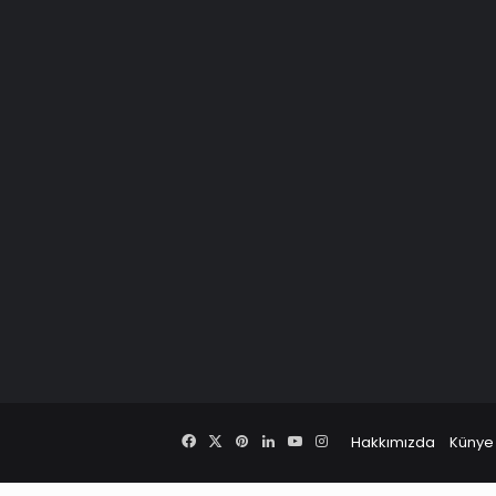
Facebook
X
Pinterest
LinkedIn
YouTube
Instagram
Hakkımızda
Künye