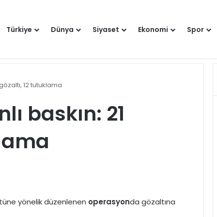
Türkiye
Dünya
Siyaset
Ekonomi
Spor
Hakkımızda
Künye
Gi
gözaltı, 12 tutuklama
lı baskın: 21
klama
gütüne yönelik düzenlenen
operasyon
da gözaltına