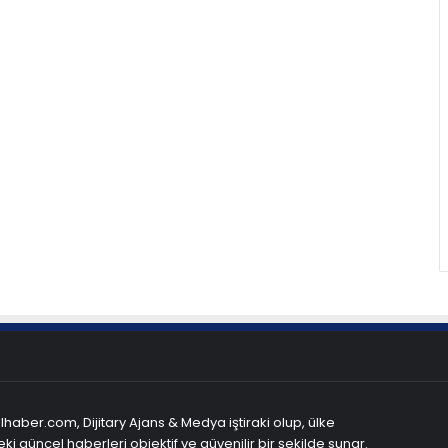
haber.com, Dijitary Ajans & Medya iştiraki olup, ülke
ki güncel haberleri objektif ve güvenilir bir şekilde sunar.