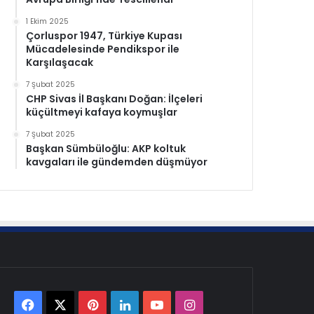
1 Ekim 2025
Çorluspor 1947, Türkiye Kupası
Mücadelesinde Pendikspor ile
Karşılaşacak
7 Şubat 2025
CHP Sivas İl Başkanı Doğan: İlçeleri
küçültmeyi kafaya koymuşlar
7 Şubat 2025
Başkan Sümbüloğlu: AKP koltuk
kavgaları ile gündemden düşmüyor
Facebook
X
Pinterest
LinkedIn
YouTube
Instagram