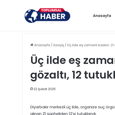
Anasayfa
Gündem
Anasayfa
/
Asayiş
/
Üç ilde eş zamanlı baskın: 21 
Üç ilde eş zaman
gözaltı, 12 tutu
22 Şubat 2025
Diyarbakır merkezli üç ilde, organize suç ör
alınan 21 şüpheliden 12’si tutuklandı.