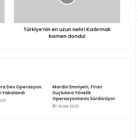
kısmen
dondu!
Türkiye’nin en uzun nehri Kızılırmak
kısmen dondu!
ara Dev Operasyon:
Mardin Emniyeti, Firari
i Yakalandı
Suçlulara Yönelik
Operasyonlarını Sürdürüyor
026
1 Aralık 2025