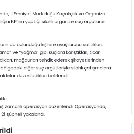
nde, İl Emniyet Müdürlüğü Kaçakçılık ve Organize
ğını F.P’nin yaptığı silahlı organize suç örgütüne
arın da bulunduğu kişilere uyuşturucu sattıkları,
” ve “yağma” gibi suçlara karıştıkları, ticari
dıkları, mağdurları tehdit ederek şikayetlerinden
, bölgedeki diğer suç örgütleriyle silahlı çatışmalara
saldırılar düzenledikleri belirlendi.
uklu
 eş zamanlı operasyon düzenlendi. Operasyonda,
 21 şüpheli yakalandı.
ildi