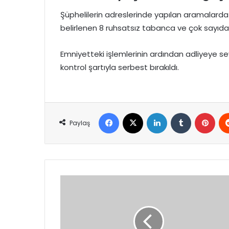
Şüphelilerin adreslerinde yapılan aramalarda 
belirlenen 8 ruhsatsız tabanca ve çok sayıda f
Emniyetteki işlemlerinin ardından adliyeye sevk
kontrol şartıyla serbest bırakıldı.
Facebook
X
LinkedIn
Tumblr
Pint
Paylaş
Hız
ihlallerine
sıkı
denetim:
Trafikte