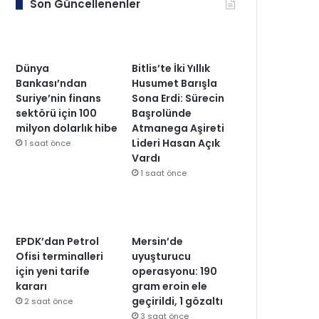
Son Güncellenenler
Dünya
Bitlis’te İki Yıllık
Bankası’ndan
Husumet Barışla
Suriye’nin finans
Sona Erdi: Sürecin
sektörü için 100
Başrolünde
milyon dolarlık hibe
Atmanega Aşireti
Lideri Hasan Açık
1 saat önce
Vardı
1 saat önce
EPDK’dan Petrol
Mersin’de
Ofisi terminalleri
uyuşturucu
için yeni tarife
operasyonu: 190
kararı
gram eroin ele
geçirildi, 1 gözaltı
2 saat önce
3 saat önce