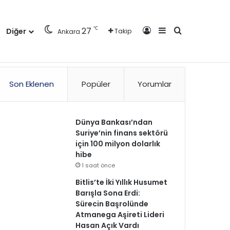
Kayıt Ol
Kenar Bölmesi
Arama yap ..
℃
27
Diğer
Takip
Ankara
zlilik Politikası
Kullanım Politikası
Reklam
İletişim
Son Eklenen
Popüler
Yorumlar
Dünya Bankası’ndan
Suriye’nin finans sektörü
için 100 milyon dolarlık
hibe
1 saat önce
Bitlis’te İki Yıllık Husumet
Barışla Sona Erdi:
Sürecin Başrolünde
Atmanega Aşireti Lideri
Hasan Açık Vardı