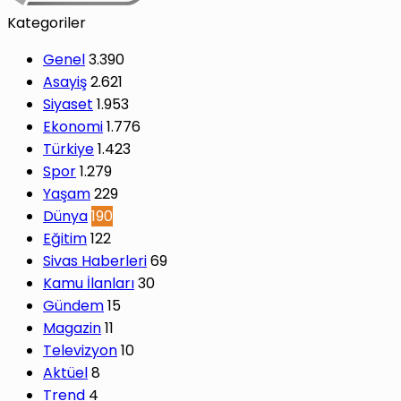
Kategoriler
Genel
3.390
Asayiş
2.621
Siyaset
1.953
Ekonomi
1.776
Türkiye
1.423
Spor
1.279
Yaşam
229
Dünya
190
Eğitim
122
Sivas Haberleri
69
Kamu İlanları
30
Gündem
15
Magazin
11
Televizyon
10
Aktüel
8
Trend
4