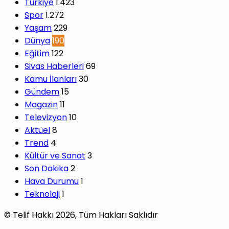
Türkiye
1.423
Spor
1.272
Yaşam
229
Dünya
190
Eğitim
122
Sivas Haberleri
69
Kamu İlanları
30
Gündem
15
Magazin
11
Televizyon
10
Aktüel
8
Trend
4
Kültür ve Sanat
3
Son Dakika
2
Hava Durumu
1
Teknoloji
1
© Telif Hakkı 2026, Tüm Hakları Saklıdır