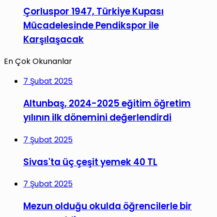
Çorluspor 1947, Türkiye Kupası
Mücadelesinde Pendikspor ile
Karşılaşacak
En Çok Okunanlar
7 Şubat 2025
Altunbaş, 2024-2025 eğitim öğretim
yılının ilk dönemini değerlendirdi
7 Şubat 2025
Sivas'ta üç çeşit yemek 40 TL
7 Şubat 2025
Mezun olduğu okulda öğrencilerle bir