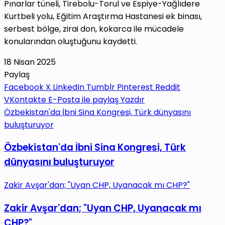
Pınarlar tüneli, Tirebolu-Torul ve Espiye-Yağlıdere
Kurtbeli yolu, Eğitim Araştırma Hastanesi ek binası,
serbest bölge, zirai don, kokarca ile mücadele
konularından oluştuğunu kaydetti.
18 Nisan 2025
Paylaş
Facebook
X
LinkedIn
Tumblr
Pinterest
Reddit
VKontakte
E-Posta ile paylaş
Yazdır
Özbekistan'da İbni Sina Kongresi, Türk dünyasını
buluşturuyor
Özbekistan'da İbni Sina Kongresi, Türk
dünyasını buluşturuyor
Zakir Avşar'dan; "Uyan CHP, Uyanacak mı CHP?"
Zakir Avşar'dan; "Uyan CHP, Uyanacak mı
CHP?"