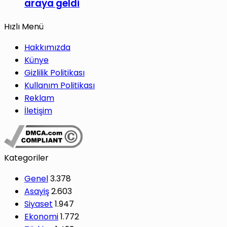
araya geldi
Hızlı Menü
Hakkımızda
Künye
Gizlilik Politikası
Kullanım Politikası
Reklam
İletişim
Kategoriler
Genel
3.378
Asayiş
2.603
Siyaset
1.947
Ekonomi
1.772