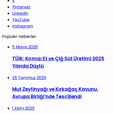
X
Pinterest
LinkedIn
YouTube
Instagram
Popüler Haberler
5 Mayıs 2026
TÜİK: Kırmızı Et ve Çiğ Süt Üretimi 2025
Yılında Düştü
25 Temmuz 2025
Mut Zeytinyağı ve Kırkağaç Kavunu,
Avrupa Birliği’nde Tescillendi
1 Ekim 2025