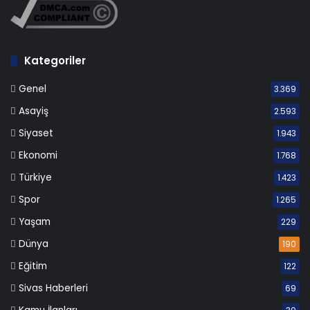
Kategoriler
Genel
3.369
Asayiş
2.593
Siyaset
1.943
Ekonomi
1.768
Türkiye
1.423
Spor
1.265
Yaşam
229
Dünya
190
Eğitim
122
Sivas Haberleri
69