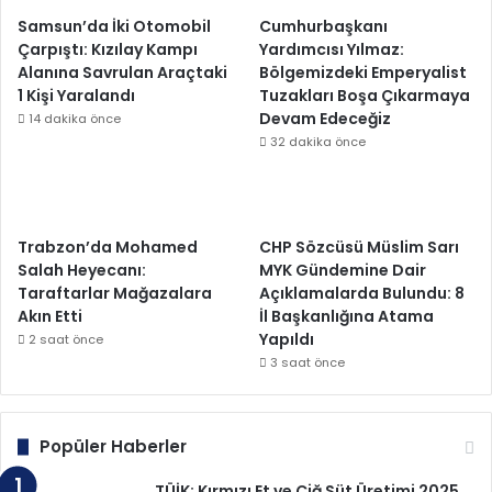
Samsun’da İki Otomobil
Cumhurbaşkanı
Çarpıştı: Kızılay Kampı
Yardımcısı Yılmaz:
Alanına Savrulan Araçtaki
Bölgemizdeki Emperyalist
1 Kişi Yaralandı
Tuzakları Boşa Çıkarmaya
Devam Edeceğiz
14 dakika önce
32 dakika önce
Trabzon’da Mohamed
CHP Sözcüsü Müslim Sarı
Salah Heyecanı:
MYK Gündemine Dair
Taraftarlar Mağazalara
Açıklamalarda Bulundu: 8
Akın Etti
İl Başkanlığına Atama
Yapıldı
2 saat önce
3 saat önce
Popüler Haberler
TÜİK: Kırmızı Et ve Çiğ Süt Üretimi 2025