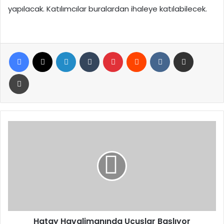
yapılacak. Katılımcılar buralardan ihaleye katılabilecek.
Facebook
X
LinkedIn
Tumblr
Pinterest
Reddit
VKontakte
E-Posta ile paylaş
Yazdır
Hatay
Havalimanında
Uçuşlar
Başlıyor
Hatay Havalimanında Uçuşlar Başlıyor