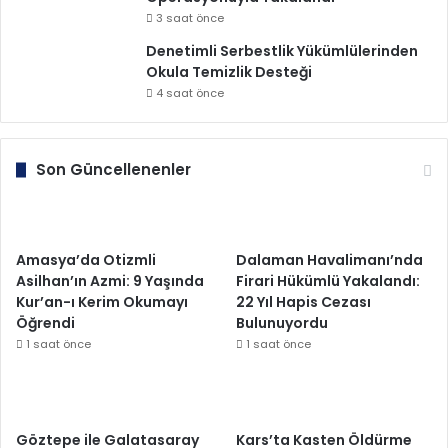
3 saat önce
Denetimli Serbestlik Yükümlülerinden
Okula Temizlik Desteği
4 saat önce
Son Güncellenenler
Amasya’da Otizmli
Dalaman Havalimanı’nda
Asilhan’ın Azmi: 9 Yaşında
Firari Hükümlü Yakalandı:
Kur’an-ı Kerim Okumayı
22 Yıl Hapis Cezası
Öğrendi
Bulunuyordu
1 saat önce
1 saat önce
Göztepe ile Galatasaray
Kars’ta Kasten Öldürme