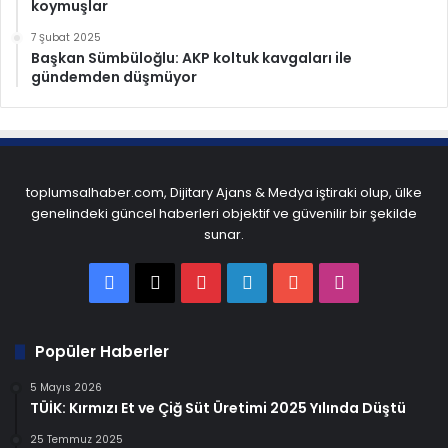
koymuşlar
7 Şubat 2025
Başkan Sümbüloğlu: AKP koltuk kavgaları ile
gündemden düşmüyor
toplumsalhaber.com, Dijitary Ajans & Medya iştiraki olup, ülke
genelindeki güncel haberleri objektif ve güvenilir bir şekilde
sunar.
Facebook
X
Pinterest
LinkedIn
YouTube
Instagram
Popüler Haberler
5 Mayıs 2026
TÜİK: Kırmızı Et ve Çiğ Süt Üretimi 2025 Yılında Düştü
25 Temmuz 2025