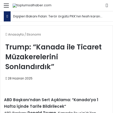
Menü
Ar
Dışişleri Bakanı Fidan: Terör örgütü PKK’nın fesih kararını takip edeceğiz
Anasayfa
/
Ekonomi
Trump: “Kanada ile Ticaret
Müzakerelerini
Sonlandırdık”
28 Haziran 2025
ABD Başkanı’ndan Sert Açıklama: “Kanada’ya 1
Hafta İçinde Tarife Bildirilecek”
ABD Başkanı
Donald Trump
, Kanada ile yürütülen