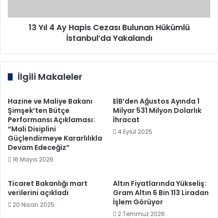
Hükümlü
İstanbul’da
Yakalandı
13 Yıl 4 Ay Hapis Cezası Bulunan Hükümlü
İstanbul’da Yakalandı
İlgili Makaleler
Hazine ve Maliye Bakanı
EİB’den Ağustos Ayında 1
Şimşek’ten Bütçe
Milyar 531 Milyon Dolarlık
Performansı Açıklaması:
İhracat
“Mali Disiplini
4 Eylül 2025
Güçlendirmeye Kararlılıkla
Devam Edeceğiz”
16 Mayıs 2026
Ticaret Bakanlığı mart
Altın Fiyatlarında Yükseliş:
verilerini açıkladı
Gram Altın 6 Bin 113 Liradan
İşlem Görüyor
20 Nisan 2025
2 Temmuz 2026