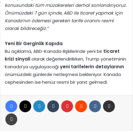
konusundaki tüm müzakereleri derhal sonlandırıyoruz.
Önümüzdeki 7 gün içinde, ABD ile ticaret yapmak için
Kanada’nın ödemesi gereken tarife oranını resmi
olarak bildireceğiz.”
Yeni Bir Gerginlik Kapıda
Bu açıklama, ABD-Kanada ilişkilerinde yeni bir
ticaret
krizi sinyali
olarak değerlendirilirken, Trump yönetiminin
Kanada’ya uygulayacağı
yeni tarifelerin detaylarının
önümüzdeki günlerde netleşmesi bekleniyor. Kanada
cephesinden ise henüz resmi bir yanıt gelmedi.
Facebook
X
LinkedIn
Tumblr
Pinterest
Reddit
VKontakte
E-Posta ile paylaş
Yazdır