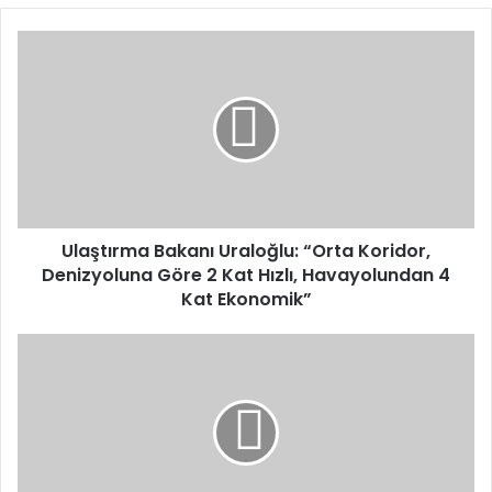
Ulaştırma
Bakanı
Uraloğlu:
“Orta
Koridor,
Denizyoluna
Göre
2
Kat
Hızlı,
Ulaştırma Bakanı Uraloğlu: “Orta Koridor,
Havayolundan
Denizyoluna Göre 2 Kat Hızlı, Havayolundan 4
4
Kat Ekonomik”
Kat
Ekonomik”
13
Yıl
4
Ay
Hapis
Cezası
Bulunan