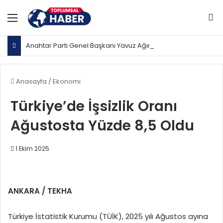
Menü
Ar
Anahtar Parti Genel Başkanı Yavuz Ağıralioğlu, Saadet Partisi Genel Başkanı Mahmut Arıkan'ı ağırladı
Anasayfa
/
Ekonomi
Türkiye’de İşsizlik Oranı
Ağustosta Yüzde 8,5 Oldu
1 Ekim 2025
ANKARA / TEKHA
Türkiye İstatistik Kurumu (TÜİK), 2025 yılı Ağustos ayına