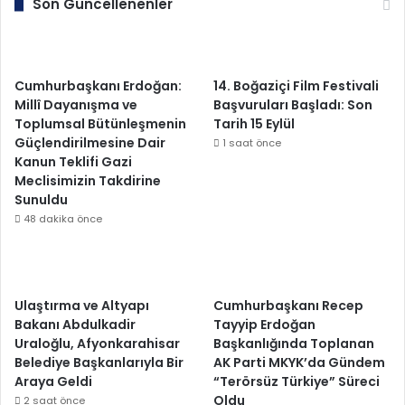
Son Güncellenenler
Cumhurbaşkanı Erdoğan:
14. Boğaziçi Film Festivali
Millî Dayanışma ve
Başvuruları Başladı: Son
Toplumsal Bütünleşmenin
Tarih 15 Eylül
Güçlendirilmesine Dair
1 saat önce
Kanun Teklifi Gazi
Meclisimizin Takdirine
Sunuldu
48 dakika önce
Ulaştırma ve Altyapı
Cumhurbaşkanı Recep
Bakanı Abdulkadir
Tayyip Erdoğan
Uraloğlu, Afyonkarahisar
Başkanlığında Toplanan
Belediye Başkanlarıyla Bir
AK Parti MKYK’da Gündem
Araya Geldi
“Terörsüz Türkiye” Süreci
Oldu
2 saat önce