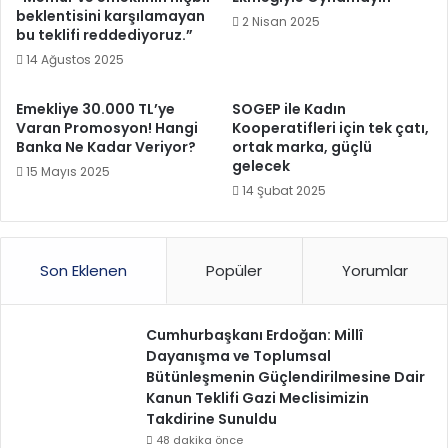
beklentisini karşılamayan
2 Nisan 2025
bu teklifi reddediyoruz.”
14 Ağustos 2025
Emekliye 30.000 TL’ye
SOGEP ile Kadın
Varan Promosyon! Hangi
Kooperatifleri için tek çatı,
Banka Ne Kadar Veriyor?
ortak marka, güçlü
gelecek
15 Mayıs 2025
14 Şubat 2025
Son Eklenen
Popüler
Yorumlar
Cumhurbaşkanı Erdoğan: Millî
Dayanışma ve Toplumsal
Bütünleşmenin Güçlendirilmesine Dair
Kanun Teklifi Gazi Meclisimizin
Takdirine Sunuldu
48 dakika önce