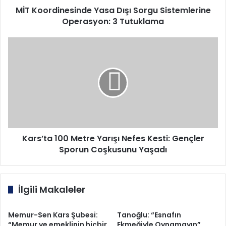
MİT Koordinesinde Yasa Dışı Sorgu Sistemlerine
Operasyon: 3 Tutuklama
Kars’ta
100
Metre
Yarışı
Nefes
Kesti:
Gençler
Sporun
Coşkusunu
Yaşadı
Kars’ta 100 Metre Yarışı Nefes Kesti: Gençler
Sporun Coşkusunu Yaşadı
İlgili Makaleler
Memur-Sen Kars Şubesi:
Tanoğlu: “Esnafın
“Memur ve emeklinin hiçbir
Ekmeğiyle Oynamayın”