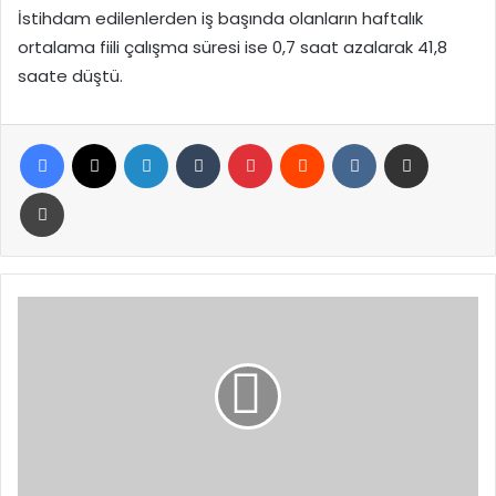
İstihdam edilenlerden iş başında olanların haftalık
ortalama fiili çalışma süresi ise 0,7 saat azalarak 41,8
saate düştü.
Facebook
X
LinkedIn
Tumblr
Pinterest
Reddit
VKontakte
E-Posta ile paylaş
Yazdır
MİT
Koordinesinde
Yasa
Dışı
Sorgu
Sistemlerine
Operasyon:
3
Tutuklama