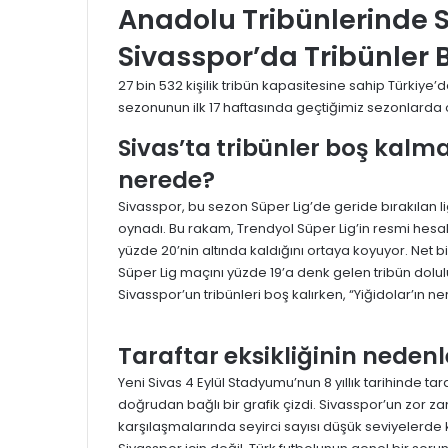
Anadolu Tribünlerinde S
Sivasspor’da Tribünler 
27 bin 532 kişilik tribün kapasitesine sahip Türkiye
sezonunun ilk 17 haftasında geçtiğimiz sezonlarda 
Sivas’ta tribünler boş kalm
nerede?
Sivasspor, bu sezon Süper Lig’de geride bırakılan l
oynadı. Bu rakam, Trendyol Süper Lig’in resmi hesa
yüzde 20’nin altında kaldığını ortaya koyuyor. Net 
Süper Lig maçını yüzde 19’a denk gelen tribün dolulu
Sivasspor’un tribünleri boş kalırken, “Yiğidolar’ın 
Taraftar eksikliğinin nedenl
Yeni Sivas 4 Eylül Stadyumu’nun 8 yıllık tarihinde ta
doğrudan bağlı bir grafik çizdi. Sivasspor’un zor 
karşılaşmalarında seyirci sayısı düşük seviyelerde k