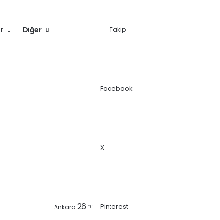
r
Diğer
Takip
Facebook
X
Kayıt Ol
Kenar Bölmesi
Arama yap ...
26
Pinterest
Ankara
℃