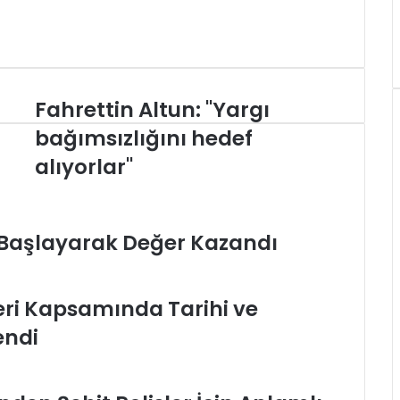
Fahrettin
Fahrettin Altun: "Yargı
Altun:
bağımsızlığını hedef
"Yargı
bağımsızlığını
alıyorlar"
hedef
alıyorlar"
 Başlayarak Değer Kazandı
eri Kapsamında Tarihi ve
endi