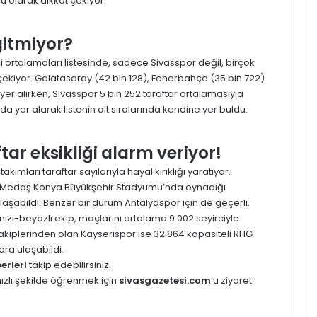
nu olarak dikkat çekiyor.
gitmiyor?
ci ortalamaları listesinde, sadece Sivasspor değil, birçok
 çekiyor. Galatasaray (42 bin 128), Fenerbahçe (35 bin 722)
 yer alırken, Sivasspor 5 bin 252 taraftar ortalamasıyla
da yer alarak listenin alt sıralarında kendine yer buldu.
ar eksikliği alarm veriyor!
ımları taraftar sayılarıyla hayal kırıklığı yaratıyor.
eli Medaş Konya Büyükşehir Stadyumu’nda oynadığı
laşabildi. Benzer bir durum Antalyaspor için de geçerli.
mızı-beyazlı ekip, maçlarını ortalama 9.002 seyirciyle
rakiplerinden olan Kayserispor ise 32.864 kapasiteli RHG
ra ulaşabildi.
erleri
takip edebilirsiniz.
hızlı şekilde öğrenmek için
sivasgazetesi.com
‘u ziyaret