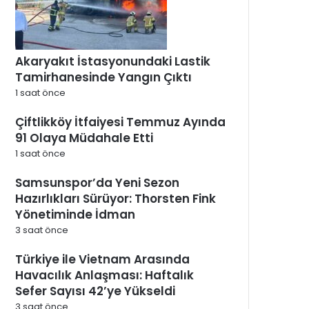
Akaryakıt İstasyonundaki Lastik
Tamirhanesinde Yangın Çıktı
1 saat önce
Çiftlikköy İtfaiyesi Temmuz Ayında
91 Olaya Müdahale Etti
1 saat önce
Samsunspor’da Yeni Sezon
Hazırlıkları Sürüyor: Thorsten Fink
Yönetiminde İdman
3 saat önce
Türkiye ile Vietnam Arasında
Havacılık Anlaşması: Haftalık
Sefer Sayısı 42’ye Yükseldi
3 saat önce