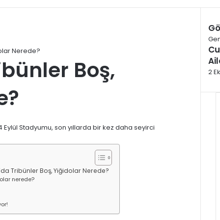
Gö
Kap
Gen
Cu
dolar Nerede?
Ai
ibünler Boş,
2 E
e?
4 Eylül Stadyumu, son yıllarda bir kez daha seyirci
’da Tribünler Boş, Yiğidolar Nerede?
dolar nerede?
or!