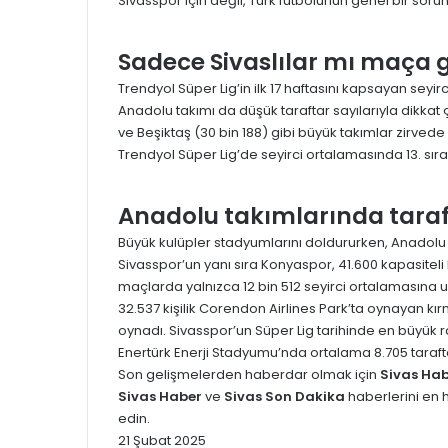
Sivasspor için değil, Türk futbolunun genel bir soru
Sadece Sivaslılar mı maça 
Trendyol Süper Lig’in ilk 17 haftasını kapsayan seyir
Anadolu takımı da düşük taraftar sayılarıyla dikkat
ve Beşiktaş (30 bin 188) gibi büyük takımlar zirvede
Trendyol Süper Lig’de seyirci ortalamasında 13. sıra
Anadolu takımlarında taraft
Büyük kulüpler stadyumlarını doldururken, Anadolu tak
Sivasspor’un yanı sıra Konyaspor, 41.600 kapasit
maçlarda yalnızca 12 bin 512 seyirci ortalamasına u
32.537 kişilik Corendon Airlines Park’ta oynayan kır
oynadı. Sivasspor’un Süper Lig tarihinde en büyük 
Enertürk Enerji Stadyumu’nda ortalama 8.705 tarafta
Son gelişmelerden haberdar olmak için
Sivas Hab
Sivas Haber
ve
Sivas Son Dakika
haberlerini en 
edin.
21 Şubat 2025