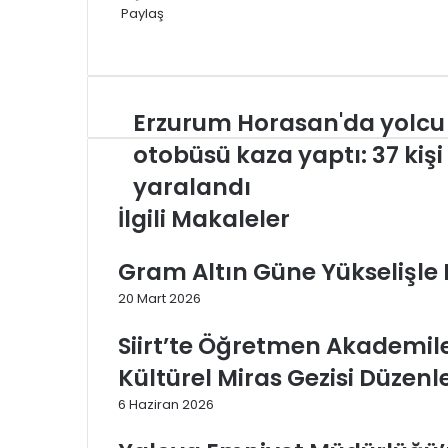
Paylaş
Facebook
X
LinkedIn
Tumblr
Pinterest
Reddit
VKontakte
E-
Yazdır
Posta
ile
paylaş
Erzurum
Erzurum Horasan'da yolcu
Horasan'da
otobüsü kaza yaptı: 37 kişi
yolcu
otobüsü
yaralandı
kaza
İlgili Makaleler
yaptı:
37
kişi
Gram Altın Güne Yükselişle
yaralandı
20 Mart 2026
Siirt’te Öğretmen Akademil
Kültürel Miras Gezisi Düzenl
6 Haziran 2026