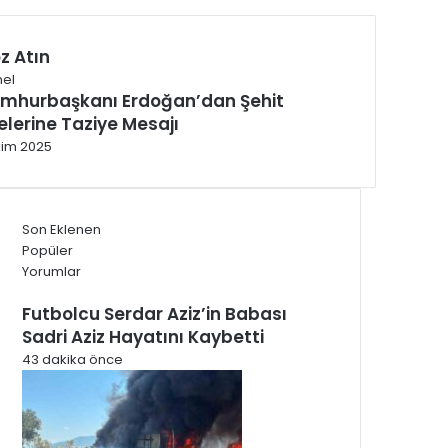
z Atın
alı
el
mhurbaşkanı Erdoğan’dan Şehit
lelerine Taziye Mesajı
kim 2025
Son Eklenen
Popüler
Yorumlar
Futbolcu Serdar Aziz’in Babası
Sadri Aziz Hayatını Kaybetti
43 dakika önce