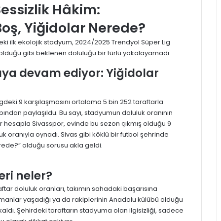
essizlik Hâkim:
Boş, Yiğidolar Nerede?
’deki ilk ekolojik stadyum, 2024/2025 Trendyol Süper Lig
olduğu gibi beklenen doluluğu bir türlü yakalayamadı.
aya devam ediyor: Yiğidolar
igdeki 9 karşılaşmasını ortalama 5 bin 252 taraftarla
bından paylaşıldu. Bu sayı, stadyumun doluluk oranının
bir hesapla Sivasspor, evinde bu sezon çıkmış olduğu 9
k oranıyla oynadı. Sivas gibi köklü bir futbol şehrinde
nerede?” olduğu sorusu akla geldi.
eri neler?
raftar doluluk oranları, takımın sahadaki başarısına
zamanlar yaşadığı ya da rakiplerinin Anadolu külübü olduğu
aldı. Şehirdeki taraftarın stadyuma olan ilgisizliği, sadece