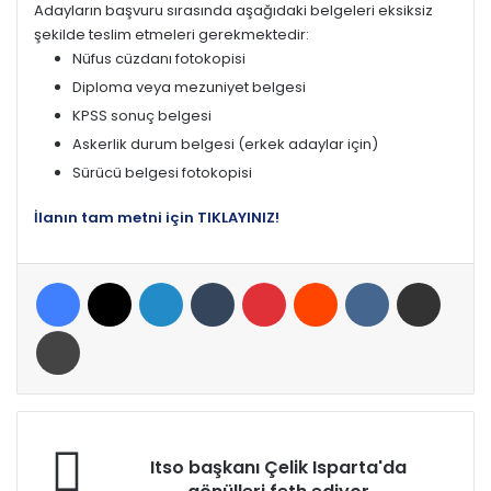
Adayların başvuru sırasında aşağıdaki belgeleri eksiksiz
şekilde teslim etmeleri gerekmektedir:
Nüfus cüzdanı fotokopisi
Diploma veya mezuniyet belgesi
KPSS sonuç belgesi
Askerlik durum belgesi (erkek adaylar için)
Sürücü belgesi fotokopisi
İlanın tam metni için TIKLAYINIZ!
Facebook
X
LinkedIn
Tumblr
Pinterest
Reddit
VKontakte
E-Posta ile paylaş
Yazdır
Itso
Itso başkanı Çelik Isparta'da
başkanı