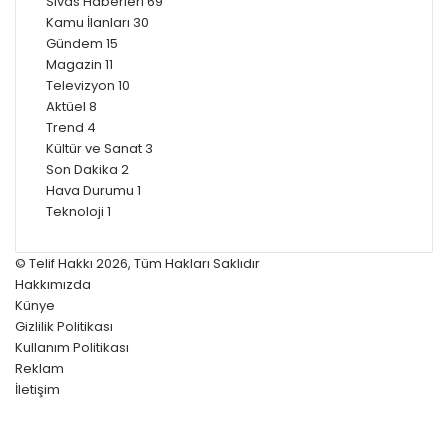
Sivas Haberleri
69
Kamu İlanları
30
Gündem
15
Magazin
11
Televizyon
10
Aktüel
8
Trend
4
Kültür ve Sanat
3
Son Dakika
2
Hava Durumu
1
Teknoloji
1
© Telif Hakkı 2026, Tüm Hakları Saklıdır
Hakkımızda
Künye
Gizlilik Politikası
Kullanım Politikası
Reklam
İletişim
Facebook
X