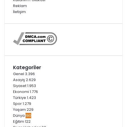
Reklam
İletişim
Kategoriler
Genel
3.396
Asayiş
2.629
Siyaset
1.953
Ekonomi
1.776
Türkiye
1.423
Spor
1.279
Yaşam
229
Dünya
190
Eğitim
122