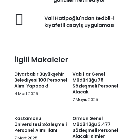
gönülleri feth ediyor
Çelik
Isparta'da
Vali
gönülleri
Vali Hatipoğlu'ndan tedbil-i
Hatipoğlu'ndan
feth
kıyafetli asayiş uygulaması
tedbil-
ediyor
i
kıyafetli
asayiş
uygulaması
İlgili Makaleler
Diyarbakır Büyükşehir
Vakıflar Genel
Belediyesi 100 Personel
Müdürlüğü 78
Alımı Yapacak!
Sözleşmeli Personel
Alacak
4 Mart 2025
7 Mayıs 2025
Kastamonu
Orman Genel
Üniversitesi Sözleşmeli
Müdürlüğü 3.477
Personel Alımı İlanı
Sözleşmeli Personel
Alacak! Kimler
7 Mart 2025