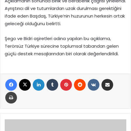
Açıklamanın sonunda birlik ve beraberlik çağrısı yinelendi.
Ayrıştırıcı dil ve tutumlardan uzak durulması gerektiğini
ifade eden Başdaş, Türkiye’nin huzurunun herkesin ortak
geleceği olduğunu belirtti.
Şego ve Bidri aşiretleri adına yapılan bu açıklama,
Terörsüz Türkiye sürecine toplumsal tabandan gelen
güçlü destek mesajlarından biri olarak değerlendirildi.
Facebook
X
LinkedIn
Tumblr
Pinterest
Reddit
VKontakte
E-Posta ile paylaş
Yazdır
Malatya’da
Direksiyon