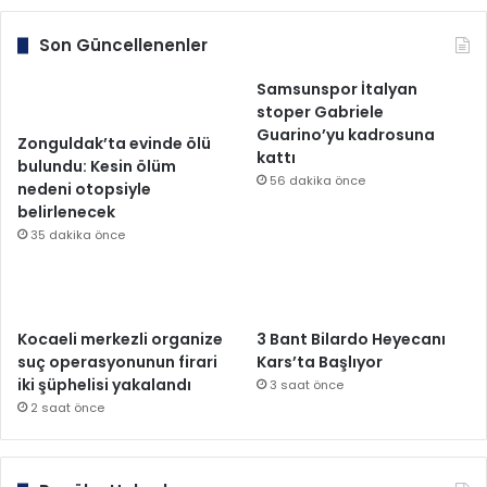
Son Güncellenenler
Samsunspor İtalyan
stoper Gabriele
Guarino’yu kadrosuna
Zonguldak’ta evinde ölü
kattı
bulundu: Kesin ölüm
56 dakika önce
nedeni otopsiyle
belirlenecek
35 dakika önce
Kocaeli merkezli organize
3 Bant Bilardo Heyecanı
suç operasyonunun firari
Kars’ta Başlıyor
iki şüphelisi yakalandı
3 saat önce
2 saat önce