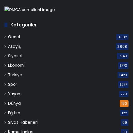
Kategoriler
Genel
3.382
Asayiş
2.608
Siyaset
1.949
Ekonomi
1.773
Türkiye
1.423
Spor
1.277
Yaşam
229
Dünya
190
Eğitim
122
Sivas Haberleri
69
Kamu İlanları
30