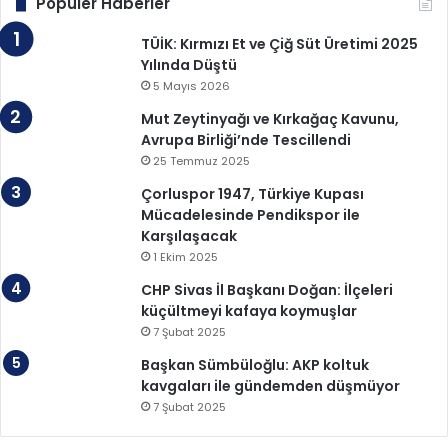
Popüler Haberler
TÜİK: Kırmızı Et ve Çiğ Süt Üretimi 2025
Yılında Düştü
5 Mayıs 2026
Mut Zeytinyağı ve Kırkağaç Kavunu,
Avrupa Birliği’nde Tescillendi
25 Temmuz 2025
Çorluspor 1947, Türkiye Kupası
Mücadelesinde Pendikspor ile
Karşılaşacak
1 Ekim 2025
CHP Sivas İl Başkanı Doğan: İlçeleri
küçültmeyi kafaya koymuşlar
7 Şubat 2025
Başkan Sümbüloğlu: AKP koltuk
kavgaları ile gündemden düşmüyor
7 Şubat 2025