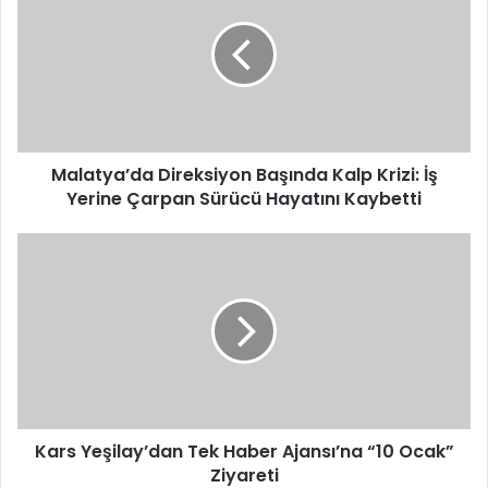
Başında
Kalp
Krizi:
İş
Yerine
Çarpan
Sürücü
Hayatını
Malatya’da Direksiyon Başında Kalp Krizi: İş
Kaybetti
Yerine Çarpan Sürücü Hayatını Kaybetti
Kars
Yeşilay’dan
Tek
Haber
Ajansı’na
“10
Ocak”
Ziyareti
Kars Yeşilay’dan Tek Haber Ajansı’na “10 Ocak”
Ziyareti