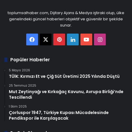
toplumsalhaber.com, Dijitary Ajans & Medya iştiraki olup, ülke
genelindeki güncel haberleri objektif ve güvenilir bir şekilde
sunar.
Facebook
X
Pinterest
LinkedIn
YouTube
Instagram
Popüler Haberler
5 Mayıs 2026
TÜİK: Kırmızı Et ve Çiğ Süt Üretimi 2025 Yılında Düştü
25 Temmuz 2025
Mut Zeytinyağı ve Kırkağaç Kavunu, Avrupa Birliği’nde
Tescillendi
1 Ekim 2025
Çorluspor 1947, Türkiye Kupası Mücadelesinde
Pendikspor ile Karşılaşacak