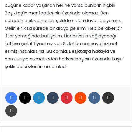
bugüne kadar yaşanan her ne varsa bunların hiçbiri
Beşiktaş’ın menfaatlerinin üzerinde olamaz. Ben
buradan açık ve net bir şekilde sizleri davet ediyorum.
Gelin en kısa sürede bir araya gelelim. Hep beraber bir
iftar yemeğinde buluşalım. Her birinizin sağlayacağı
katkıya çok ihtiyacımız var. Sizler bu camiaya hizmet
etmiş insanlarsınız. Bu camia, Beşiktaş’a hakkıyla ve
namusuyla hizmet eden herkesi başının üzerinde taşır.”
şeklinde sözlerini tamamladı.
Facebook
X
LinkedIn
Tumblr
Pinterest
Reddit
VKontakte
E-Posta ile paylaş
Yazdır