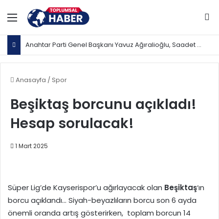
Menü
Ar
Anahtar Parti Genel Başkanı Yavuz Ağıralioğlu, Saadet Partisi Genel Başkanı Mahmut Arıkan'ı ağırladı
Anasayfa
/
Spor
Beşiktaş borcunu açıkladı!
Hesap sorulacak!
1 Mart 2025
Süper Lig’de Kayserispor’u ağırlayacak olan
Beşiktaş
‘ın
borcu açıklandı… Siyah-beyazlıların borcu son 6 ayda
önemli oranda artış gösterirken, toplam borcun 14