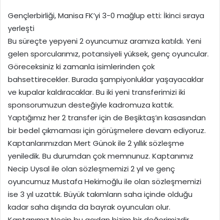
Gençlerbirliği, Manisa FK’yi 3-0 mağlup etti: İkinci sıraya
yerleşti
Bu süreçte yepyeni 2 oyuncumuz aramıza katıldı. Yeni
gelen sporcularımız, potansiyeli yüksek, genç oyuncular.
Göreceksiniz ki zamanla isimlerinden çok
bahsettirecekler. Burada şampiyonluklar yaşayacaklar
ve kupalar kaldıracaklar. Bu iki yeni transferimizi iki
sponsorumuzun desteğiyle kadromuza kattık.
Yaptığımız her 2 transfer için de Beşiktaş’ın kasasından
bir bedel çıkmaması için görüşmelere devam ediyoruz.
Kaptanlarımızdan Mert Günok ile 2 yıllık sözleşme
yeniledik. Bu durumdan çok memnunuz. Kaptanımız
Necip Uysal ile olan sözleşmemizi 2 yıl ve genç
oyuncumuz Mustafa Hekimoğlu ile olan sözleşmemizi
ise 3 yıl uzattık. Büyük takımların saha içinde olduğu
kadar saha dışında da bayrak oyuncuları olur.
Kaptanımız Necip bu açıdan bizim bir değerimizdir.