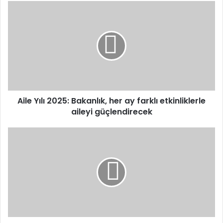
Aile
Yılı
2025:
Bakanlık,
her
ay
farklı
etkinliklerle
aileyi
güçlendirecek
Aile Yılı 2025: Bakanlık, her ay farklı etkinliklerle
aileyi güçlendirecek
KOSGEB'den
girişimcilere
büyük
destek