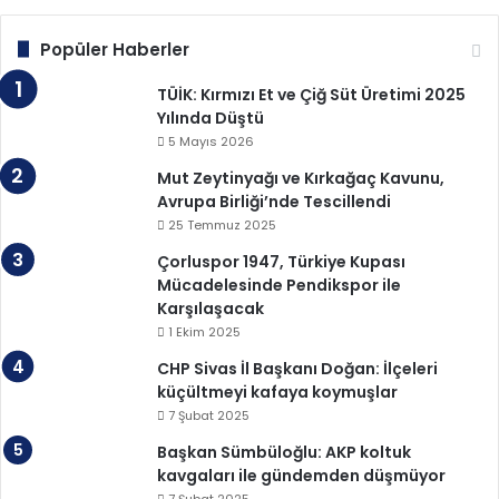
Popüler Haberler
TÜİK: Kırmızı Et ve Çiğ Süt Üretimi 2025
Yılında Düştü
5 Mayıs 2026
Mut Zeytinyağı ve Kırkağaç Kavunu,
Avrupa Birliği’nde Tescillendi
25 Temmuz 2025
Çorluspor 1947, Türkiye Kupası
Mücadelesinde Pendikspor ile
Karşılaşacak
1 Ekim 2025
CHP Sivas İl Başkanı Doğan: İlçeleri
küçültmeyi kafaya koymuşlar
7 Şubat 2025
Başkan Sümbüloğlu: AKP koltuk
kavgaları ile gündemden düşmüyor
7 Şubat 2025