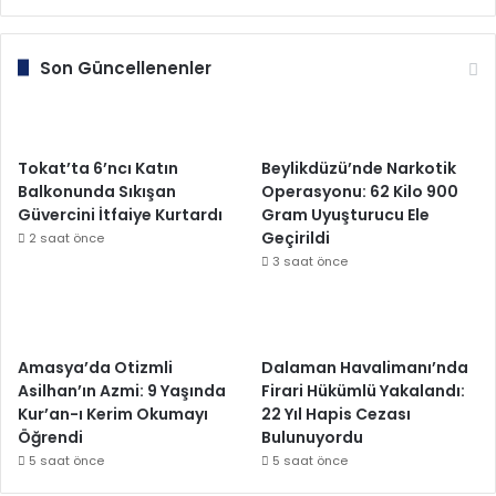
Son Güncellenenler
Tokat’ta 6’ncı Katın
Beylikdüzü’nde Narkotik
Balkonunda Sıkışan
Operasyonu: 62 Kilo 900
Güvercini İtfaiye Kurtardı
Gram Uyuşturucu Ele
Geçirildi
2 saat önce
3 saat önce
Amasya’da Otizmli
Dalaman Havalimanı’nda
Asilhan’ın Azmi: 9 Yaşında
Firari Hükümlü Yakalandı:
Kur’an-ı Kerim Okumayı
22 Yıl Hapis Cezası
Öğrendi
Bulunuyordu
5 saat önce
5 saat önce