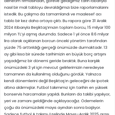
denetim firmasından, göreve geldiğimiz tarih itibarıyla
nasıl bir mali tabloyu devraldığımızı bize raporlamalarını
istedik. Bu çalışma da tamamlandı ve maalesef acı
tablo bir kez daha ortaya çıktı. Bu rapora göre 31 Aralık
2024 itibarıyla Beşiktaş’ımızın toplam borcu, 15 milyar 100
milyon TL’yi aşmış durumda. Sadece 1 yıl önce 8.6 milyar
lira olarak açıklanan borcun önceki yönetim tarafından
yüzde 75 arttırıldığı gerçeği önümüzde durmaktadır. 13
ay gibi kısa bir sürede tarihimizin en büyük borç artışını
yaşadığımız bir dönemi geride bıraktık. Buna karşılık
önümüzdeki 3 yıl için mevcut gelirlerimizin neredeyse
tamamının da kullanılmış olduğunu gördük. Yalnızca
kendi dönemlerini değil Beşiktaş’ın geleceğini de ipotek
altına aldırmışlar. Futbol takımımız için tarihin en yüksek
bonservis harcamaları yapıldı. Bunların da takibi yapılıyor,
yeri ve zamanı geldiğinde açıklayacağız. Ödemelerin
çoğu da önümüzdeki mayıs ayından sonra başlıyor.
Sadece futbol A takımı özelinde Mayıs–Aralık 2025 arası