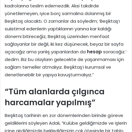
kadrolarına teslim edemezdik. Aksi takdirde
yönetilemeyen, iyice borç sarmalına dolanmış bir
Beşiktaş olacaktı. O zamanlar da söyledim; ‘Beşiktaş’ı
suiistimal edenlerin yaptıklarının yanına kar kaldığı
dönemi bitireceğiz, Beşiktaş üzerinden menfaat
sağlayanlar bir değil, iki kez düşünecek, beyaz bir sayfa
açacağız ama yanlış yapanlardan da
hesap
soracağız.’
dedim. Biz bu olayların gelecekte de yaşanmaması için
sağlam temeller atmalıyız. Beşiktaş’ı kurumsal ve
denetlenebilir bir yapıya kavuşturmalıyız.”
“Tüm alanlarda çılgınca
harcamalar yapılmış”
Beşiktaş tarihinin en zor dönemlerinden birinde göreve
geldiklerini söyleyen Adalı, “Kulübe geldiğimizde ve işlerin
içine girdiğimizde beklediğimizin çok ötesinde bir tablo