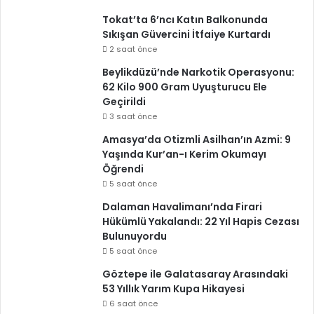
Tokat’ta 6’ncı Katın Balkonunda
Sıkışan Güvercini İtfaiye Kurtardı
2 saat önce
Beylikdüzü’nde Narkotik Operasyonu:
62 Kilo 900 Gram Uyuşturucu Ele
Geçirildi
3 saat önce
Amasya’da Otizmli Asilhan’ın Azmi: 9
Yaşında Kur’an-ı Kerim Okumayı
Öğrendi
5 saat önce
Dalaman Havalimanı’nda Firari
Hükümlü Yakalandı: 22 Yıl Hapis Cezası
Bulunuyordu
5 saat önce
Göztepe ile Galatasaray Arasındaki
53 Yıllık Yarım Kupa Hikayesi
6 saat önce