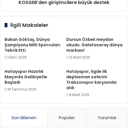
KOSGEB'den girişimcilere büyük destek
İlgili Makaleler
Bakan Göktaş, Dünya
Dursun Özbek meydan
Şampiyonu Milli Sporcuları
okudu: Galatasaray dünya
Tebrik Etti
markası!
1 Ekim 2025
12 Mart 2025
Hatayspor Hazırlık
Hatayspor, ligde ilk
Maçında Galibiyetle
deplasman zaferini
Başladı
Trabzonspor karşısında
aldı
18 Temmuz 2025
8 Mart 2025
Son Eklenen
Popüler
Yorumlar