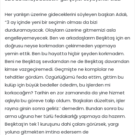
Her yanlışın üzerine gideceklerini söyleyen başkan Adalı,
“3 ay içinde yeni bir seçimin olması da bizi
durduramayacak. Olayların üzerine gitmemizi asla
engelleyemeyecek. Ben ve arkadaşlarım Beşiktaş için en
doğrusu neyse korkmadan çekinmeden yapmaya
yemin ettik. Ben bu hayatta hiçbir şeyden korkmadım.
Beni ne Beşiktaş sevdamdan ne de Beşiktaş davamdan
kimse vazgeçiremedi. Geçmişte ne komplolar ne
tehditler gördüm. Özgürlüğümü feda ettim, gittim bu
kulüp için büyük bedeller ödedim, bu işlerden mi
korkacağım? Tarihin en zor zamanında da yine hizmet
aşkıyla bu göreve talip oldum. ‘Başkaları düzeltsin, işler
rayına girsin sonra geliriz.’ demedim. Bundan sonra bu
arma uğruna her türlü fedakarlığı yapmaya da hazırım.
Beşiktaş’ın tek 1 kuruşunu dahi çalanı görürsek, yargı
yoluna gitmekten imtina edersem de