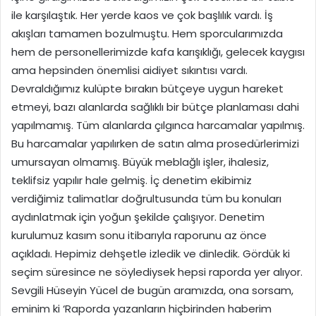
ile karşılaştık. Her yerde kaos ve çok başlılık vardı. İş
akışları tamamen bozulmuştu. Hem sporcularımızda
hem de personellerimizde kafa karışıklığı, gelecek kaygısı
ama hepsinden önemlisi aidiyet sıkıntısı vardı.
Devraldığımız kulüpte bırakın bütçeye uygun hareket
etmeyi, bazı alanlarda sağlıklı bir bütçe planlaması dahi
yapılmamış. Tüm alanlarda çılgınca harcamalar yapılmış.
Bu harcamalar yapılırken de satın alma prosedürlerimizi
umursayan olmamış. Büyük meblağlı işler, ihalesiz,
teklifsiz yapılır hale gelmiş. İç denetim ekibimiz
verdiğimiz talimatlar doğrultusunda tüm bu konuları
aydınlatmak için yoğun şekilde çalışıyor. Denetim
kurulumuz kasım sonu itibarıyla raporunu az önce
açıkladı. Hepimiz dehşetle izledik ve dinledik. Gördük ki
seçim süresince ne söylediysek hepsi raporda yer alıyor.
Sevgili Hüseyin Yücel de bugün aramızda, ona sorsam,
eminim ki ‘Raporda yazanların hiçbirinden haberim