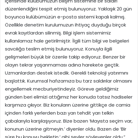
içerisinde kulübümüzün bilişim sistemine bir saldırı
düzenlendiğini tespit etmiş bulunuyoruz. Yaklaşık 20 gün
boyunca kulübümüzün e-posta sistemi kapalı kalmış.
Özellikle denetim kurulumuzun ihtiyaç duyduğu birçok
evrak kayıtlardan silinmiş. Bilgi işlem sistemimiz
kullanılamaz hale getirilmiştir. İlgili tüm bilgi ve belgeleri
savcılığa teslim etmiş bulunuyoruz. Konuyla ilgili
gelişmeleri büyük bir özenle takip ediyoruz. Benzer bir
olayın tekrar yaşanmaması adına harekete geçtik.
Uzmanlardan destek istedik. Gerekli teknoloji yatırımını
başlattık. Kurumsal hafızamıza bu tarz saldırılar olmasını
engellemek mecburiyetindeyiz. Göreve geldiğimiz
günden beri elimizi attığımız her konuda tatsız hadiseler
karşımıza çıkıyor. Biz konuların üzerine gittikçe de camia
içinden farklı yerlerden bazı yarı tehdit yarı telkin
çabalarıyla karşılaşıyoruz. Bize bazen ‘Mayısta seçim var,
konunun üzerine gitmeyin.’ diyenler oldu. Bazen de ‘Bir
süre bu konuyu bekletin.’ gibi şeyler söyleyenler oldu.”