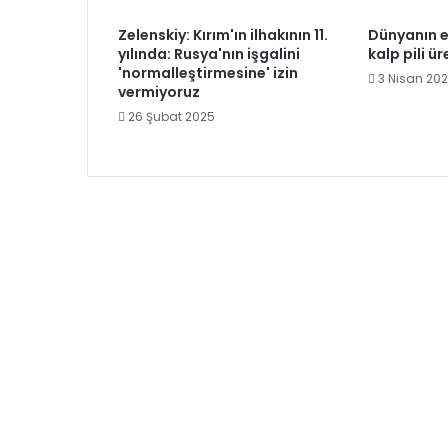
Zelenskiy: Kırım'ın ilhakının 11.
Dünyanın e
yılında: Rusya'nın işgalini
kalp pili ür
'normalleştirmesine' izin
3 Nisan 20
vermiyoruz
26 Şubat 2025