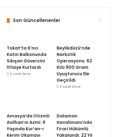
Son Güncellenenler
Tokat’ta 6’ncı
Beylikdüzü’nde
Katın Balkonunda
Narkotik
Sıkışan Güvercini
Operasyonu: 62
İtfaiye Kurtardı
Kilo 900 Gram
Uyuşturucu Ele
2 saat önce
Geçirildi
3 saat önce
Amasya’da Otizmli
Dalaman
Asilhan’ın Azmi: 9
Havalimanı’nda
Yaşında Kur’an-ı
Firari Hükümlü
Kerim Okumayı
Yakalandı: 22 Yıl