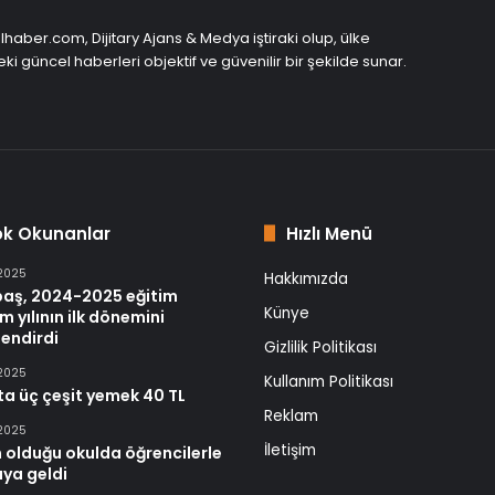
haber.com, Dijitary Ajans & Medya iştiraki olup, ülke
ki güncel haberleri objektif ve güvenilir bir şekilde sunar.
ok Okunanlar
Hızlı Menü
 2025
Hakkımızda
baş, 2024-2025 eğitim
Künye
m yılının ilk dönemini
endirdi
Gizlilik Politikası
 2025
Kullanım Politikası
ta üç çeşit yemek 40 TL
Reklam
 2025
İletişim
 olduğu okulda öğrencilerle
aya geldi