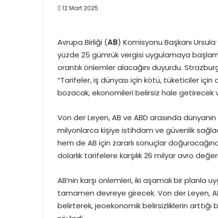
12 Mart 2025
Avrupa Birliği (
AB
) Komisyonu Başkanı Ursula 
yüzde 25 gümrük vergisi uygulamaya başlamas
orantılı önlemler alacağını duyurdu. Strazbu
“Tarifeler, iş dünyası için kötü, tüketiciler içi
bozacak, ekonomileri belirsiz hale getirecek
Von der Leyen, AB ve ABD arasında dünyanın en b
milyonlarca kişiye istihdam ve güvenlik sağlad
hem de AB için zararlı sonuçlar doğuracağına 
dolarlık tarifelere karşılık 26 milyar avro değ
AB’nin karşı önlemleri, iki aşamalı bir planla
tamamen devreye girecek. Von der Leyen, A
belirterek, jeoekonomik belirsizliklerin arttığı