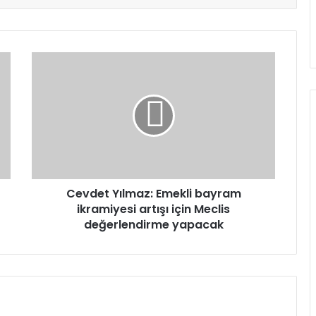
Cevdet
Yılmaz:
Emekli
bayram
ikramiyesi
artışı
için
Meclis
değerlendirme
yapacak
Cevdet Yılmaz: Emekli bayram
ikramiyesi artışı için Meclis
değerlendirme yapacak