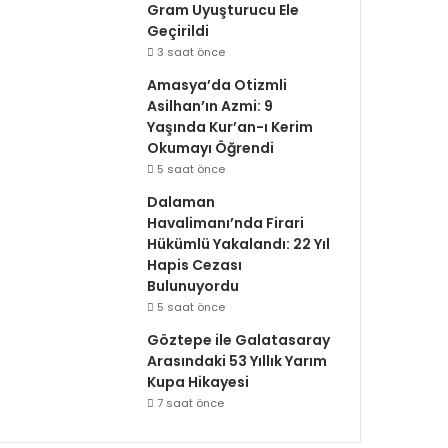
Gram Uyuşturucu Ele
Geçirildi
3 saat önce
Amasya’da Otizmli
Asilhan’ın Azmi: 9
Yaşında Kur’an-ı Kerim
Okumayı Öğrendi
5 saat önce
Dalaman
Havalimanı’nda Firari
Hükümlü Yakalandı: 22 Yıl
Hapis Cezası
Bulunuyordu
5 saat önce
Göztepe ile Galatasaray
Arasındaki 53 Yıllık Yarım
Kupa Hikayesi
7 saat önce