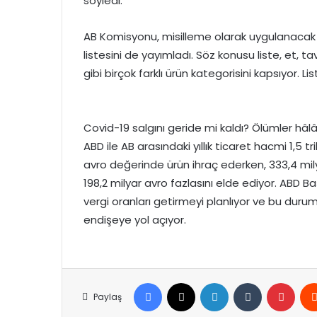
söyledi.
AB Komisyonu, misilleme olarak uygulanacak g
listesini de yayımladı. Söz konusu liste, et, ta
gibi birçok farklı ürün kategorisini kapsıyor. Li
Covid-19 salgını geride mi kaldı? Ölümler hâl
ABD ile AB arasındaki yıllık ticaret hacmi 1,5 t
avro değerinde ürün ihraç ederken, 333,4 mil
198,2 milyar avro fazlasını elde ediyor. ABD Ba
vergi oranları getirmeyi planlıyor ve bu durum
endişeye yol açıyor.
Facebook
X
LinkedIn
Tumblr
Pinte
Paylaş