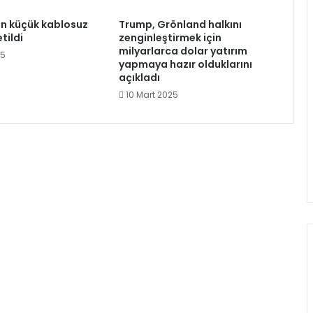
n küçük kablosuz
Trump, Grönland halkını
etildi
zenginleştirmek için
milyarlarca dolar yatırım
25
yapmaya hazır olduklarını
açıkladı
10 Mart 2025