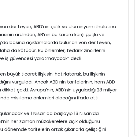
von der Leyen, ABD’nin çelik ve alüminyum ithalatına
ının ardından, AB’nin bu karara karşı güçlü ve
rg’da basına açıklamalarda bulunan von der Leyen,
n daha da kötüdür. Bu önlemler, tedarik zincirlerini
 ve iş güvencesi yaratmayacak” dedi.
üyük ticaret ilişkisini hatırlatarak, bu ilişkinin
ığını vurguladı. Ancak ABD’nin tarifelerinin, hem ABD
dikkat çekti. Avrupa’nın, ABD’nin uyguladığı 28 milyar
erinde misilleme önlemleri alacağını ifade etti.
 uygulanacak ve 1 Nisan’da başlayıp 13 Nisan’da
B’nin her zaman müzakerelere açık olduğunu
 bu dönemde tarifelerin ortak çıkarlarla çeliştiğini