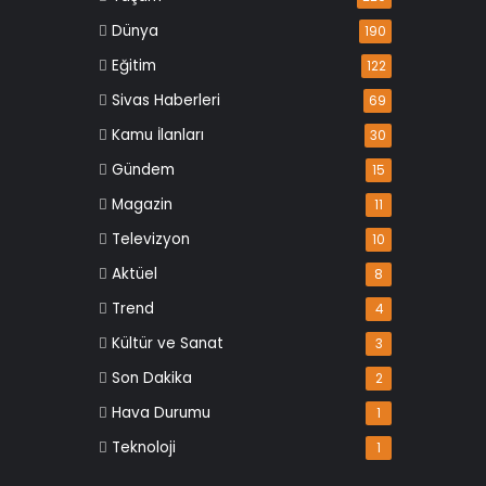
Dünya
190
Eğitim
122
Sivas Haberleri
69
Kamu İlanları
30
Gündem
15
Magazin
11
Televizyon
10
Aktüel
8
Trend
4
Kültür ve Sanat
3
Son Dakika
2
Hava Durumu
1
Teknoloji
1