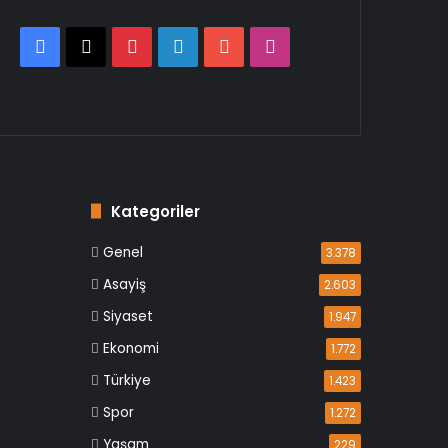
Facebook
X
Pinterest
LinkedIn
YouTube
Instagram
Kategoriler
Genel
3.378
Asayiş
2.603
Siyaset
1.947
Ekonomi
1.772
Türkiye
1.423
Spor
1.272
Yaşam
229