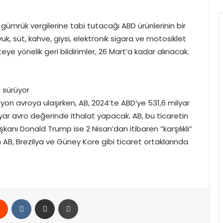
ümrük vergilerine tabi tutacağı ABD ürünlerinin bir
vuk, süt, kahve, giysi, elektronik sigara ve motosiklet
steye yönelik geri bildirimler, 26 Mart’a kadar alınacak.
â sürüyor
rilyon avroya ulaşırken, AB, 2024’te ABD’ye 531,6 milyar
yar avro değerinde ithalat yapacak. AB, bu ticaretin
şkanı Donald Trump ise 2 Nisan’dan itibaren “karşılıklı”
 AB, Brezilya ve Güney Kore gibi ticaret ortaklarında
rest
Reddit
VKontakte
E-Posta ile paylaş
Yazdır