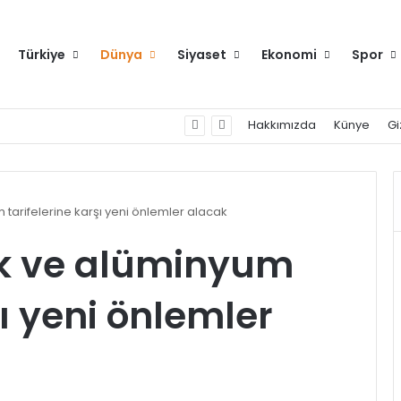
Türkiye
Dünya
Siyaset
Ekonomi
Spor
Anahtar Parti Genel Başkanı Yavuz Ağıralioğlu, Saadet Partisi Genel Başkanı Mahmut Arıkan'ı ağırladı
Hakkımızda
Künye
Gi
 tarifelerine karşı yeni önlemler alacak
ik ve alüminyum
şı yeni önlemler