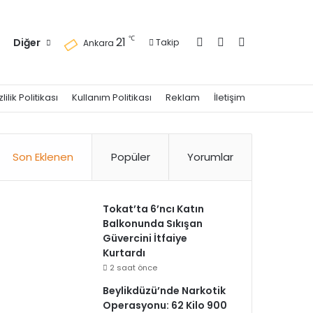
Kayıt Ol
Kenar Bölmesi
Arama yap ..
℃
21
Diğer
Takip
Ankara
zlilik Politikası
Kullanım Politikası
Reklam
İletişim
Son Eklenen
Popüler
Yorumlar
Tokat’ta 6’ncı Katın
Balkonunda Sıkışan
Güvercini İtfaiye
Kurtardı
2 saat önce
Beylikdüzü’nde Narkotik
Operasyonu: 62 Kilo 900