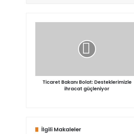
Ticaret
Bakanı
Bolat:
Desteklerimizle
ihracat
güçleniyor
Ticaret Bakanı Bolat: Desteklerimizle
ihracat güçleniyor
İlgili Makaleler