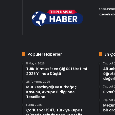
toplumsal
genelinde
Popüler Haberler
En Ç
5 Mayıs 2026
7 Şubat
TÜİK: Kırmızı Et ve Çiğ Süt Üretimi
Altun
2025 Yılında Düştü
öğreti
değerl
25 Temmuz 2025
Mut Zeytinyağı ve Kırkağaç
7 Şubat
Kavunu, Avrupa Birliği’nde
Sivas'
Tescillendi
7 Şubat
Mezun
1 Ekim 2025
Çorluspor 1947, Türkiye Kupası
bir ar
Mücadelesinde Pendikspor ile