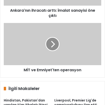
Ankara'nın ihracatı arttı: İmalat sanayisi öne
çıktı
MİT
ve
Emniyet'ten
operasyon
MİT ve Emniyet'ten operasyon
İlgili Makaleler
Hindistan, Pakistan'dan
Liverpool, Premier Lig'de
yapılan tüm ithalatı ikinci
şampiyonluğunu ilan etti