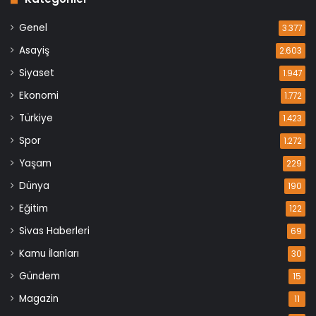
Genel
3.377
Asayiş
2.603
Siyaset
1.947
Ekonomi
1.772
Türkiye
1.423
Spor
1.272
Yaşam
229
Dünya
190
Eğitim
122
Sivas Haberleri
69
Kamu İlanları
30
Gündem
15
Magazin
11