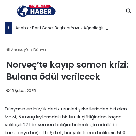
Menü
Ar
Anahtar Parti Genel Başkanı Yavuz Ağıralioğlu, Saadet Partisi Genel Başkanı Mahmut Arıkan'ı ağırladı
Anasayfa
/
Dünya
Norveç’te kayıp somon krizi:
Bulana ödül verilecek
15 Şubat 2025
Dünyanın en büyük deniz ürünleri şirketlerinden biri olan
Mowi,
Norveç
kıyılarındaki bir
balık
çiftliğinden kaçan
yaklaşık 27 bin
somon
balığını bulmak için ödüllü bir
kampanya başlattı. Şirket, her yakalanan balık için 500