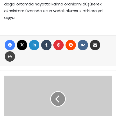
doğal ortamda hayatta kalma oranlarını düşürerek
ekosistem üzerinde uzun vadeli olumsuz etkilere yol
açıyor.
Facebook
X
LinkedIn
Tumblr
Pinterest
Reddit
VKontakte
E-Posta ile paylaş
Yazdır
Ankara'nın
ihracatı
arttı:
İmalat
sanayisi
öne
çıktı