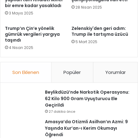
bir emre kadar yasakladı
28 Nisan 2025
3 Mayıs 2025
Trump’ın Çin’e yönelik
Zelenskiy'den geri adım:
gümrük vergileri yargıya
Trump ile tartışma üzücü
taşındı
5 Mart 2025
4 Nisan 2025
Son Eklenen
Popüler
Yorumlar
Beylikdüzü’nde Narkotik Operasyonu:
62 Kilo 900 Gram Uyuşturucu Ele
Geçirildi
27 dakika önce
Amasya’da Otizmli Asilhan’ın Azmi: 9
Yaşında Kur’an-ı Kerim Okumayı
Öğrendi