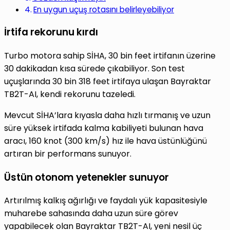
En uygun uçuş rotasını belirleyebiliyor
İrtifa rekorunu kırdı
Turbo motora sahip SİHA, 30 bin feet irtifanın üzerine
30 dakikadan kısa sürede çıkabiliyor. Son test
uçuşlarında 30 bin 318 feet irtifaya ulaşan Bayraktar
TB2T-AI, kendi rekorunu tazeledi.
Mevcut SİHA’lara kıyasla daha hızlı tırmanış ve uzun
süre yüksek irtifada kalma kabiliyeti bulunan hava
aracı, 160 knot (300 km/s) hız ile hava üstünlüğünü
artıran bir performans sunuyor.
Üstün otonom yetenekler sunuyor
Artırılmış kalkış ağırlığı ve faydalı yük kapasitesiyle
muharebe sahasında daha uzun süre görev
yapabilecek olan Bayraktar TB2T-AI, yeni nesil üç