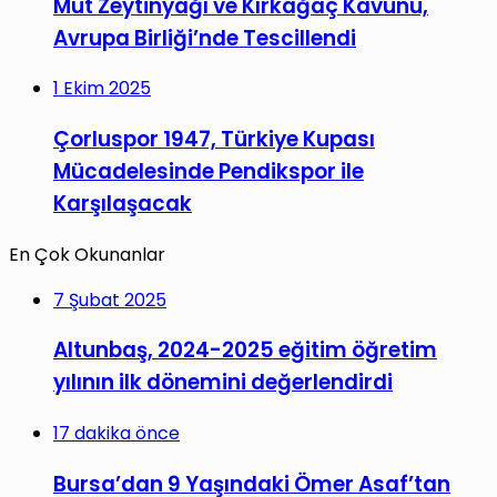
Mut Zeytinyağı ve Kırkağaç Kavunu,
Avrupa Birliği’nde Tescillendi
1 Ekim 2025
Çorluspor 1947, Türkiye Kupası
Mücadelesinde Pendikspor ile
Karşılaşacak
En Çok Okunanlar
7 Şubat 2025
Altunbaş, 2024-2025 eğitim öğretim
yılının ilk dönemini değerlendirdi
17 dakika önce
Bursa’dan 9 Yaşındaki Ömer Asaf’tan