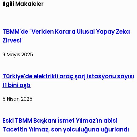
İlgili Makaleler
TBMM'de "Veriden Karara Ulusal Yapay Zeka
Zirvesi"
9 Mayıs 2025
Türkiye'de elektrikli araç şarj istasyonu sayısı
11 bini aştı
5 Nisan 2025
Eski TBMM Başkanı İsmet Yılmaz'ın abisi
Tacettin Yılmaz, son yolculuğuna uğurlandı