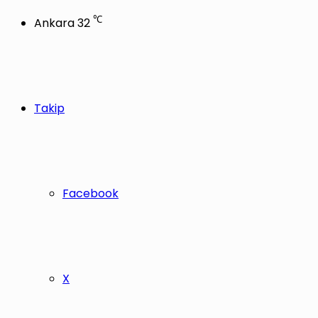
℃
Ankara
32
Takip
Facebook
X