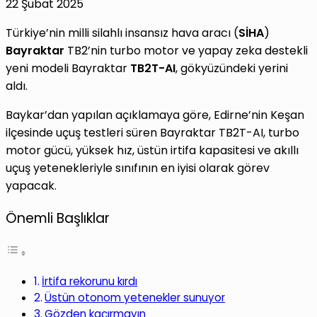
22 Şubat 2025
Türkiye’nin milli silahlı insansız hava aracı (
SİHA
)
Bayraktar
TB2’nin turbo motor ve yapay zeka destekli
yeni modeli Bayraktar
TB2T-AI
, gökyüzündeki yerini
aldı.
Baykar’dan yapılan açıklamaya göre, Edirne’nin Keşan
ilçesinde uçuş testleri süren Bayraktar TB2T-AI, turbo
motor gücü, yüksek hız, üstün irtifa kapasitesi ve akıllı
uçuş yetenekleriyle sınıfının en iyisi olarak görev
yapacak.
Önemli Başlıklar
İrtifa rekorunu kırdı
Üstün otonom yetenekler sunuyor
Gözden kaçırmayın