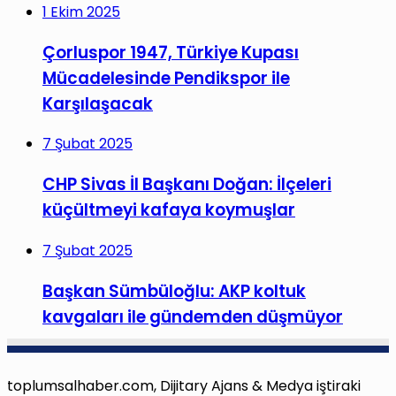
1 Ekim 2025
Çorluspor 1947, Türkiye Kupası
Mücadelesinde Pendikspor ile
Karşılaşacak
7 Şubat 2025
CHP Sivas İl Başkanı Doğan: İlçeleri
küçültmeyi kafaya koymuşlar
7 Şubat 2025
Başkan Sümbüloğlu: AKP koltuk
kavgaları ile gündemden düşmüyor
toplumsalhaber.com, Dijitary Ajans & Medya iştiraki