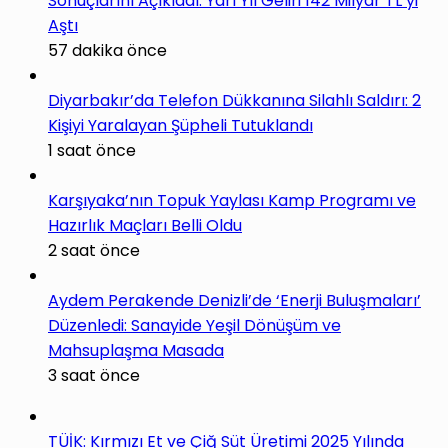
Sonuçlarını Açıkladı: Yarı Yıl Geliri 142 Milyar TL’yi
Aştı
57 dakika önce
Diyarbakır’da Telefon Dükkanına Silahlı Saldırı: 2
Kişiyi Yaralayan Şüpheli Tutuklandı
1 saat önce
Karşıyaka’nın Topuk Yaylası Kamp Programı ve
Hazırlık Maçları Belli Oldu
2 saat önce
Aydem Perakende Denizli’de ‘Enerji Buluşmaları’
Düzenledi: Sanayide Yeşil Dönüşüm ve
Mahsuplaşma Masada
3 saat önce
TÜİK: Kırmızı Et ve Çiğ Süt Üretimi 2025 Yılında