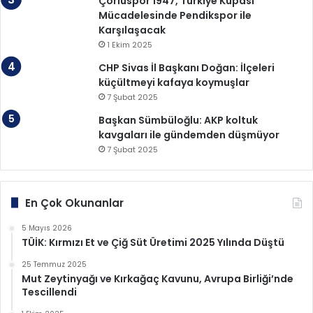
Çorluspor 1947, Türkiye Kupası
Mücadelesinde Pendikspor ile
Karşılaşacak
1 Ekim 2025
CHP Sivas İl Başkanı Doğan: İlçeleri
küçültmeyi kafaya koymuşlar
7 Şubat 2025
Başkan Sümbüloğlu: AKP koltuk
kavgaları ile gündemden düşmüyor
7 Şubat 2025
En Çok Okunanlar
5 Mayıs 2026
TÜİK: Kırmızı Et ve Çiğ Süt Üretimi 2025 Yılında Düştü
25 Temmuz 2025
Mut Zeytinyağı ve Kırkağaç Kavunu, Avrupa Birliği’nde
Tescillendi