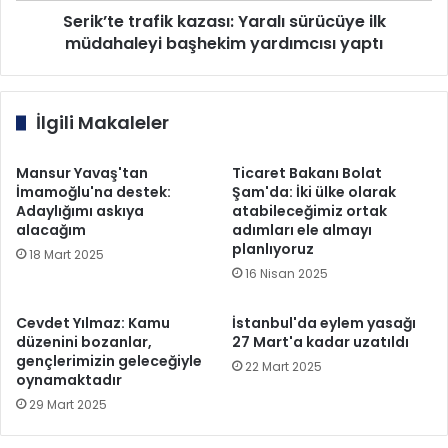
yaptı
Serik’te trafik kazası: Yaralı sürücüye ilk
müdahaleyi başhekim yardımcısı yaptı
İlgili Makaleler
Mansur Yavaş'tan
Ticaret Bakanı Bolat
İmamoğlu'na destek:
Şam'da: İki ülke olarak
Adaylığımı askıya
atabileceğimiz ortak
alacağım
adımları ele almayı
planlıyoruz
18 Mart 2025
16 Nisan 2025
Cevdet Yılmaz: Kamu
İstanbul'da eylem yasağı
düzenini bozanlar,
27 Mart'a kadar uzatıldı
gençlerimizin geleceğiyle
22 Mart 2025
oynamaktadır
29 Mart 2025