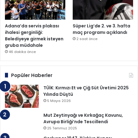
Adana’da servis plakası
Süper Lig’de 2. ve 3. hafta
ihalesi gerginliği:
maç programı açıklandı
Belediyeye girmek isteyen
2 saat önce
gruba müdahale
46 dakika önce
Popüler Haberler
TÜİK: Kırmızı Et ve Çiğ Süt Üretimi 2025
Yılında Düştü
5 Mayıs 2026
Mut Zeytinyağı ve Kırkağaç Kavunu,
Avrupa Birliği’nde Tescillendi
25 Temmuz 2025