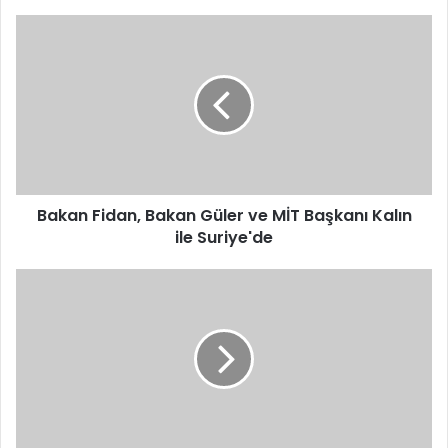
Bakan
Fidan,
Bakan
Güler
ve
MİT
Başkanı
Kalın
ile
Suriye'de
Bakan Fidan, Bakan Güler ve MİT Başkanı Kalın
ile Suriye'de
Serik’te
trafik
kazası:
Yaralı
sürücüye
ilk
müdahaleyi
başhekim
yardımcısı