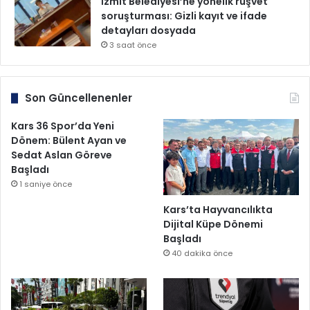
İzmit Belediyesi’ne yönelik rüşvet
soruşturması: Gizli kayıt ve ifade
detayları dosyada
3 saat önce
Son Güncellenenler
Kars 36 Spor’da Yeni
Dönem: Bülent Ayan ve
Sedat Aslan Göreve
Başladı
1 saniye önce
Kars’ta Hayvancılıkta
Dijital Küpe Dönemi
Başladı
40 dakika önce