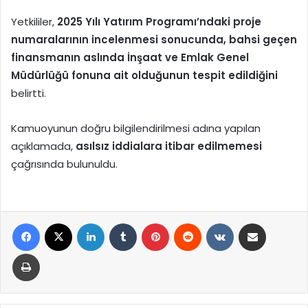
Yetkililer,
2025 Yılı Yatırım Programı’ndaki proje
numaralarının incelenmesi sonucunda, bahsi geçen
finansmanın aslında İnşaat ve Emlak Genel
Müdürlüğü fonuna ait olduğunun tespit edildiğini
belirtti.
Kamuoyunun doğru bilgilendirilmesi adına yapılan
açıklamada,
asılsız iddialara itibar edilmemesi
çağrısında bulunuldu.
Facebook
X
LinkedIn
Tumblr
Pinterest
Reddit
VKontakte
E-Posta ile paylaş
Yazdır