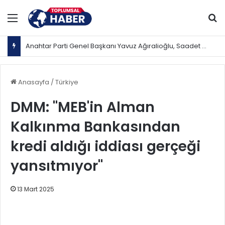
Menü
Ar
Anahtar Parti Genel Başkanı Yavuz Ağıralioğlu, Saadet Partisi Genel Başkanı Mahmut Arıkan'ı ağırladı
Anasayfa
/
Türkiye
DMM: "MEB'in Alman
Kalkınma Bankasından
kredi aldığı iddiası gerçeği
yansıtmıyor"
13 Mart 2025