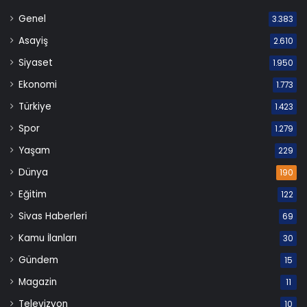
Genel
3.383
Asayiş
2.610
Siyaset
1.950
Ekonomi
1.773
Türkiye
1.423
Spor
1.279
Yaşam
229
Dünya
190
Eğitim
122
Sivas Haberleri
69
Kamu İlanları
30
Gündem
15
Magazin
11
Televizyon
10