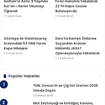
Asilhan’ın Azmi: 9 Yaşında
Firari Hükümlü Yakalandı:
Kur’an-ı Kerim Okumayı
22 Yıl Hapis Cezası
Öğrendi
Bulunuyordu
1 saat önce
1 saat önce
Göztepe ile Galatasaray
Kars’ta Kasten Öldürme
Arasındaki 53 Yıllık Yarım
Suçundan Aranan
Kupa Hikayesi
Hükümlü JASAT
Operasyonuyla Yakalandı
3 saat önce
3 saat önce
Popüler Haberler
TÜİK: Kırmızı Et ve Çiğ Süt Üretimi 2025
Yılında Düştü
5 Mayıs 2026
Mut Zeytinyağı ve Kırkağaç Kavunu,