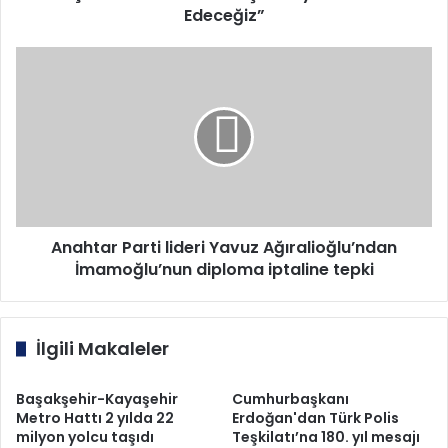
Edeceğiz”
Anahtar
Parti
lideri
Yavuz
Ağıralioğlu’ndan
İmamoğlu’nun
diploma
iptaline
tepki
Anahtar Parti lideri Yavuz Ağıralioğlu’ndan
İmamoğlu’nun diploma iptaline tepki
İlgili Makaleler
Başakşehir-Kayaşehir
Cumhurbaşkanı
Metro Hattı 2 yılda 22
Erdoğan'dan Türk Polis
milyon yolcu taşıdı
Teşkilatı’na 180. yıl mesajı