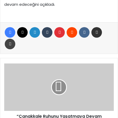
devam edeceğini açıkladı.
Facebook
X
LinkedIn
Tumblr
Pinterest
Reddit
VKontakte
E-Posta ile paylaş
Yazdır
“Çanakkale
Ruhunu
Yaşatmaya
Devam
Edeceğiz”
“Çanakkale Ruhunu Yaşatmaya Devam