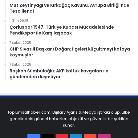
Mut Zeytinyağı ve Kırkağaç Kavunu, Avrupa Birliği’nde
Tescillendi
1 Ekim 2025
Çorluspor 1947, Türkiye Kupası Mücadelesinde
Pendikspor ile Karşılaşacak
7 Şubat 2025
CHP Sivas İl Başkanı Doğan: İlçeleri küçültmeyi kafaya
koymuşlar
7 Şubat 2025
Başkan Sümbüloğlu: AKP koltuk kavgaları ile
gündemden düşmüyor
toplumsalhaber.com, Dijitary Ajans & Medya iştiraki olup, ülke
genelindeki güncel haberleri objektif ve güvenilir bir şekilde
sunar.