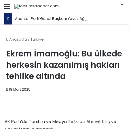
Menü
Ar
Anahtar Parti Genel Başkanı Yavuz Ağıralioğlu, Saadet Partisi Genel Başkanı Mahmut Arıkan'ı ağırladı
Anasayfa
/
Türkiye
Ekrem İmamoğlu: Bu ülkede
herkesin kazanılmış hakları
tehlike altında
18 Mart 2025
AK Parti’de Tanıtım ve Medya Teşkilatı Ahmet Kılıç ve
Nazım Maral’a emanet