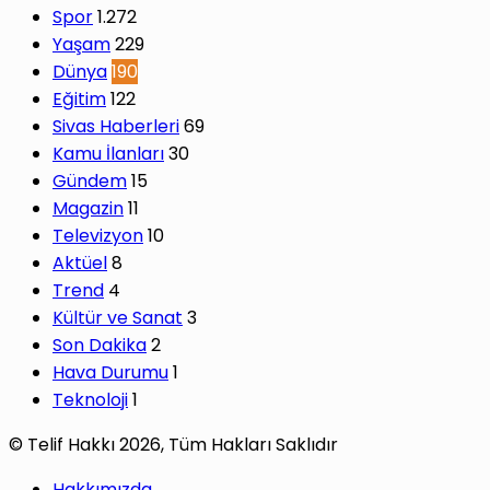
Spor
1.272
Yaşam
229
Dünya
190
Eğitim
122
Sivas Haberleri
69
Kamu İlanları
30
Gündem
15
Magazin
11
Televizyon
10
Aktüel
8
Trend
4
Kültür ve Sanat
3
Son Dakika
2
Hava Durumu
1
Teknoloji
1
© Telif Hakkı 2026, Tüm Hakları Saklıdır
Hakkımızda