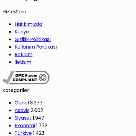
Hızlı Menü
Hakkımızda
Künye
Gizlilik Politikası
Kullanım Politikası
Reklam
İletişim
Kategoriler
Genel
3.377
Asayiş
2.602
Siyaset
1.947
Ekonomi
1.772
Türkiye
1.423