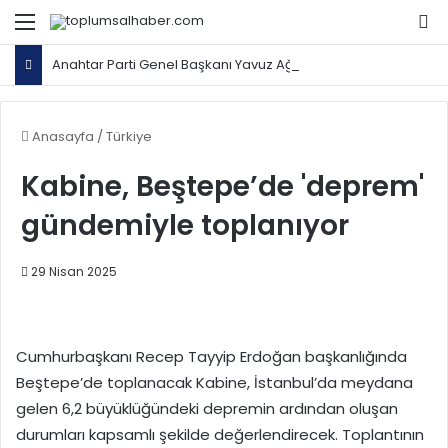
Menü
Ar
Anahtar Parti Genel Başkanı Yavuz Ağıralioğlu, Saadet Partisi Genel Başkanı Mahmut Arıkan'ı ağırladı
Anasayfa
/
Türkiye
Kabine, Beştepe’de 'deprem'
gündemiyle toplanıyor
29 Nisan 2025
Cumhurbaşkanı Recep Tayyip Erdoğan başkanlığında
Beştepe’de toplanacak Kabine, İstanbul’da meydana
gelen 6,2 büyüklüğündeki depremin ardından oluşan
durumları kapsamlı şekilde değerlendirecek. Toplantının