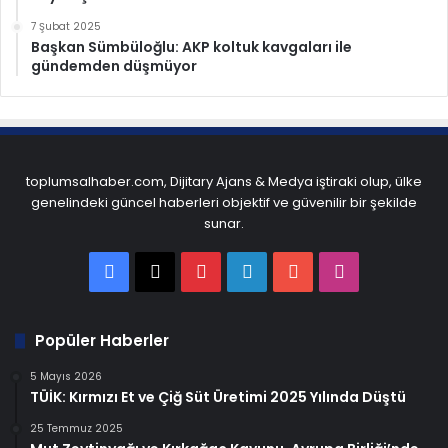
7 Şubat 2025
Başkan Sümbüloğlu: AKP koltuk kavgaları ile
gündemden düşmüyor
toplumsalhaber.com, Dijitary Ajans & Medya iştiraki olup, ülke
genelindeki güncel haberleri objektif ve güvenilir bir şekilde
sunar.
Facebook
X
Pinterest
LinkedIn
YouTube
Instagram
Popüler Haberler
5 Mayıs 2026
TÜİK: Kırmızı Et ve Çiğ Süt Üretimi 2025 Yılında Düştü
25 Temmuz 2025