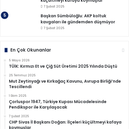
küçültmeyi kafaya koymuşlar
7 Şubat 2025
Başkan Sümbüloğlu: AKP koltuk
kavgaları ile gündemden düşmüyor
7 Şubat 2025
En Çok Okunanlar
5 Mayıs 2026
TÜİK: Kırmızı Et ve Çiğ Süt Üretimi 2025 Yılında Düştü
25 Temmuz 2025
Mut Zeytinyağı ve Kırkağaç Kavunu, Avrupa Birliği’nde
Tescillendi
1 Ekim 2025
Çorluspor 1947, Türkiye Kupası Mücadelesinde
Pendikspor ile Karşılaşacak
7 Şubat 2025
CHP Sivas İl Başkanı Doğan: İlçeleri küçültmeyi kafaya
koymuşlar