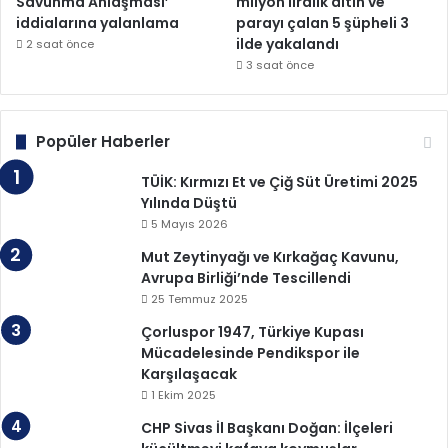
Savunma Anlaşması’
milyon liralık altın ve
iddialarına yalanlama
parayı çalan 5 şüpheli 3
ilde yakalandı
2 saat önce
3 saat önce
Popüler Haberler
TÜİK: Kırmızı Et ve Çiğ Süt Üretimi 2025
Yılında Düştü
5 Mayıs 2026
Mut Zeytinyağı ve Kırkağaç Kavunu,
Avrupa Birliği’nde Tescillendi
25 Temmuz 2025
Çorluspor 1947, Türkiye Kupası
Mücadelesinde Pendikspor ile
Karşılaşacak
1 Ekim 2025
CHP Sivas İl Başkanı Doğan: İlçeleri