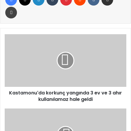
Yazdır
Kastamonu'da
korkunç
yangında
3
ev
ve
3
ahır
kullanılamaz
hale
Kastamonu'da korkunç yangında 3 ev ve 3 ahır
geldi
kullanılamaz hale geldi
Türkiye'nin
elektrik
tüketimi
ve