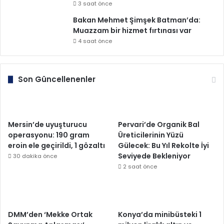
3 saat önce
Bakan Mehmet Şimşek Batman’da:
Muazzam bir hizmet fırtınası var
4 saat önce
Son Güncellenenler
Mersin’de uyuşturucu
Pervari’de Organik Bal
operasyonu: 190 gram
Üreticilerinin Yüzü
eroin ele geçirildi, 1 gözaltı
Gülecek: Bu Yıl Rekolte İyi
Seviyede Bekleniyor
30 dakika önce
2 saat önce
DMM’den ‘Mekke Ortak
Konya’da minibüsteki 1