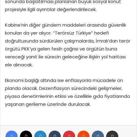
sonunda başlatılması planlanan büyük sosyal konut
projesiyle ilgili ayrıntılar değerlendirilecek.
Kabine’nin diğer gündem maddeleri arasında güvenlik
konuları da yer alıyor. “Terörsüz Türkiye” hedefi
doğrultusunda sürdürülen çalışmalarda, İmralı’dan terör
örgütü PKK’ya gelen fesih çağrısı ve örgütün buna
vereceği yanıt ile sürecin geleceğine ilişkin yol haritası
ele alınacak.
Ekonomi başlığı altında ise enflasyonla mücadele ön
planda olacak. Dezenflasyon sürecindeki gelişmeler,
piyasa denetimlerinin etkisi ve özellikle gıda fiyatlarında
yaşanan gerileme üzerinde durulacak.
Facebook
X
LinkedIn
Tumblr
Pinterest
Reddit
VKontakte
E-Posta ile paylaş