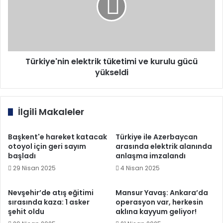
kurulu
gücü
yükseldi
Türkiye'nin elektrik tüketimi ve kurulu gücü
yükseldi
İlgili Makaleler
Başkent'e hareket katacak
Türkiye ile Azerbaycan
otoyol için geri sayım
arasında elektrik alanında
başladı
anlaşma imzalandı
29 Nisan 2025
4 Nisan 2025
Nevşehir’de atış eğitimi
Mansur Yavaş: Ankara’da
sırasında kaza: 1 asker
operasyon var, herkesin
şehit oldu
aklına kayyum geliyor!