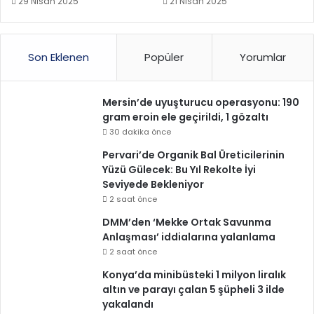
29 Nisan 2025
21 Nisan 2025
Son Eklenen
Popüler
Yorumlar
Mersin’de uyuşturucu operasyonu: 190
gram eroin ele geçirildi, 1 gözaltı
30 dakika önce
Pervari’de Organik Bal Üreticilerinin
Yüzü Gülecek: Bu Yıl Rekolte İyi
Seviyede Bekleniyor
2 saat önce
DMM’den ‘Mekke Ortak Savunma
Anlaşması’ iddialarına yalanlama
2 saat önce
Konya’da minibüsteki 1 milyon liralık
altın ve parayı çalan 5 şüpheli 3 ilde
yakalandı