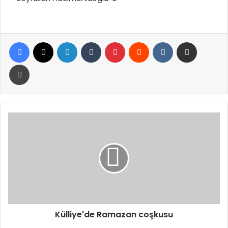
Facebook
X
LinkedIn
Tumblr
Pinterest
Reddit
VKontakte
E-Posta ile paylaş
Yazdır
Külliye'de
Ramazan
coşkusu
Külliye'de Ramazan coşkusu