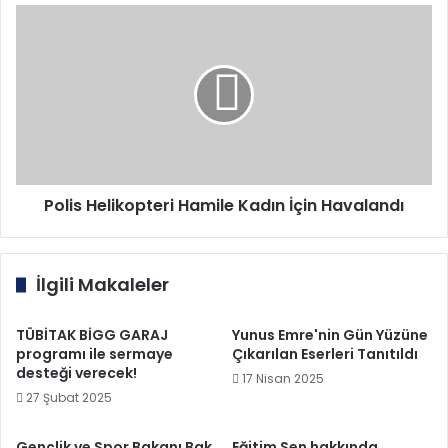
Polis
Helikopteri
Hamile
Kadın
İçin
Havalandı
Polis Helikopteri Hamile Kadın İçin Havalandı
İlgili Makaleler
TÜBİTAK BİGG GARAJ
Yunus Emre'nin Gün Yüzüne
programı ile sermaye
Çıkarılan Eserleri Tanıtıldı
desteği verecek!
17 Nisan 2025
27 Şubat 2025
Gençlik ve Spor Bakanı Bak,
Eğitim Sen hakkında