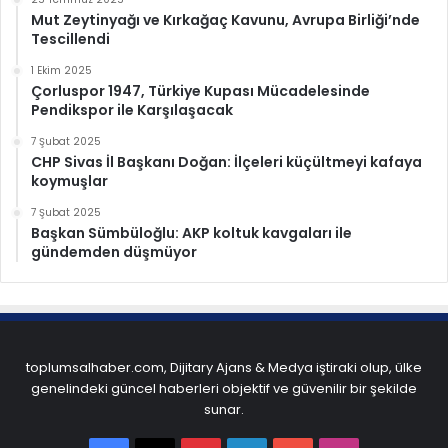
Mut Zeytinyağı ve Kırkağaç Kavunu, Avrupa Birliği’nde
Tescillendi
1 Ekim 2025
Çorluspor 1947, Türkiye Kupası Mücadelesinde
Pendikspor ile Karşılaşacak
7 Şubat 2025
CHP Sivas İl Başkanı Doğan: İlçeleri küçültmeyi kafaya
koymuşlar
7 Şubat 2025
Başkan Sümbüloğlu: AKP koltuk kavgaları ile
gündemden düşmüyor
toplumsalhaber.com, Dijitary Ajans & Medya iştiraki olup, ülke
genelindeki güncel haberleri objektif ve güvenilir bir şekilde
sunar.