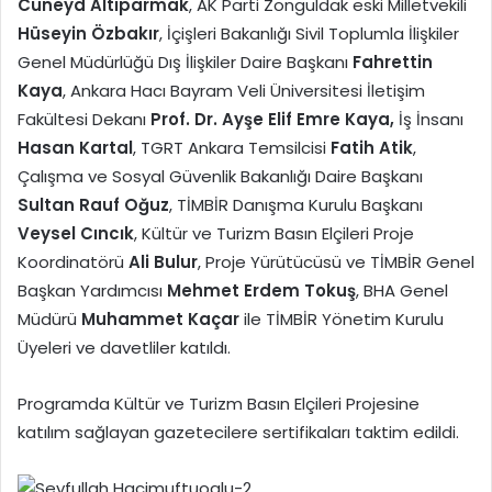
Cüneyd Altıparmak
, AK Parti Zonguldak eski Milletvekili
Hüseyin Özbakır
, İçişleri Bakanlığı Sivil Toplumla İlişkiler
Genel Müdürlüğü Dış İlişkiler Daire Başkanı
Fahrettin
Kaya
, Ankara Hacı Bayram Veli Üniversitesi İletişim
Fakültesi Dekanı
Prof. Dr. Ayşe Elif Emre Kaya,
İş İnsanı
Hasan Kartal
, TGRT Ankara Temsilcisi
Fatih Atik
,
Çalışma ve Sosyal Güvenlik Bakanlığı Daire Başkanı
Sultan Rauf Oğuz
, TİMBİR Danışma Kurulu Başkanı
Veysel Cıncık
, Kültür ve Turizm Basın Elçileri Proje
Koordinatörü
Ali Bulur
, Proje Yürütücüsü ve TİMBİR Genel
Başkan Yardımcısı
Mehmet Erdem Tokuş
, BHA Genel
Müdürü
Muhammet Kaçar
ile TİMBİR Yönetim Kurulu
Üyeleri ve davetliler katıldı.
Programda Kültür ve Turizm Basın Elçileri Projesine
katılım sağlayan gazetecilere sertifikaları taktim edildi.