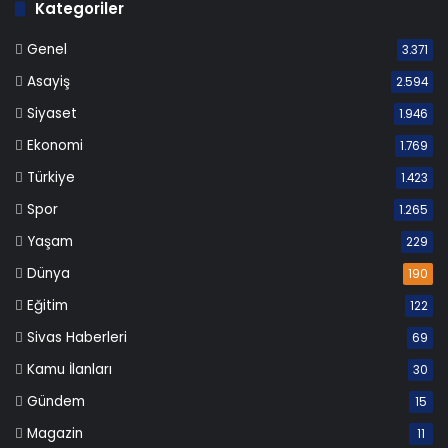
Kategoriler
Genel
3.371
Asayiş
2.594
Siyaset
1.946
Ekonomi
1.769
Türkiye
1.423
Spor
1.265
Yaşam
229
Dünya
190
Eğitim
122
Sivas Haberleri
69
Kamu İlanları
30
Gündem
15
Magazin
11