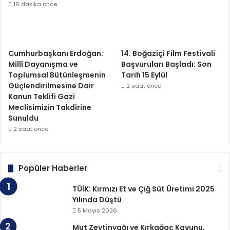
16 dakika önce
Cumhurbaşkanı Erdoğan:
14. Boğaziçi Film Festivali
Millî Dayanışma ve
Başvuruları Başladı: Son
Toplumsal Bütünleşmenin
Tarih 15 Eylül
Güçlendirilmesine Dair
2 saat önce
Kanun Teklifi Gazi
Meclisimizin Takdirine
Sunuldu
2 saat önce
Popüler Haberler
TÜİK: Kırmızı Et ve Çiğ Süt Üretimi 2025
Yılında Düştü
5 Mayıs 2026
Mut Zeytinyağı ve Kırkağaç Kavunu,