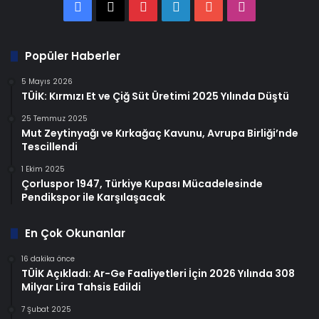
Facebook
X
Pinterest
LinkedIn
YouTube
Instagram
Popüler Haberler
5 Mayıs 2026
TÜİK: Kırmızı Et ve Çiğ Süt Üretimi 2025 Yılında Düştü
25 Temmuz 2025
Mut Zeytinyağı ve Kırkağaç Kavunu, Avrupa Birliği’nde
Tescillendi
1 Ekim 2025
Çorluspor 1947, Türkiye Kupası Mücadelesinde
Pendikspor ile Karşılaşacak
En Çok Okunanlar
16 dakika önce
TÜİK Açıkladı: Ar-Ge Faaliyetleri İçin 2026 Yılında 308
Milyar Lira Tahsis Edildi
7 Şubat 2025