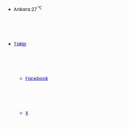
℃
Ankara
27
Takip
Facebook
X