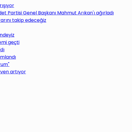
rışıyor
det Partisi Genel Başkanı Mahmut Arıkan'ı ağırladı
rarını takip edeceğiz
indeyiz
emi geçti
ldı
ımlandı
orum"
ven artıyor