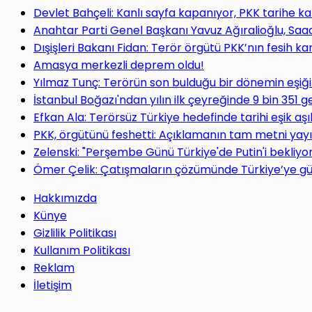
Devlet Bahçeli: Kanlı sayfa kapanıyor, PKK tarihe ka
Anahtar Parti Genel Başkanı Yavuz Ağıralioğlu, Saa
Dışişleri Bakanı Fidan: Terör örgütü PKK’nın fesih ka
Amasya merkezli deprem oldu!
Yılmaz Tunç: Terörün son bulduğu bir dönemin eşiğ
İstanbul Boğazı'ndan yılın ilk çeyreğinde 9 bin 351 g
Efkan Ala: Terörsüz Türkiye hedefinde tarihi eşik aşı
PKK, örgütünü feshetti: Açıklamanın tam metni yay
Zelenski: "Perşembe Günü Türkiye'de Putin'i bekliy
Ömer Çelik: Çatışmaların çözümünde Türkiye’ye gü
Hakkımızda
Künye
Gizlilik Politikası
Kullanım Politikası
Reklam
İletişim