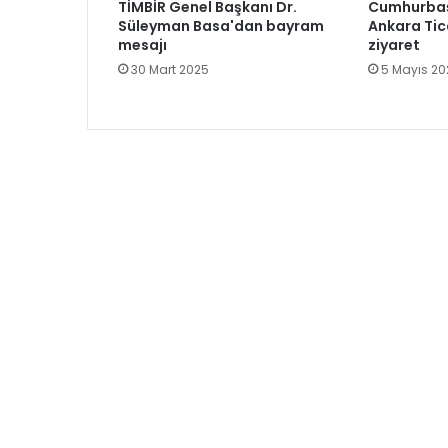
TİMBİR Genel Başkanı Dr.
Cumhurbaş
Süleyman Basa'dan bayram
Ankara Tic
mesajı
ziyaret
30 Mart 2025
5 Mayıs 20