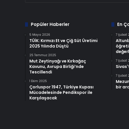
Popüler Haberler
En Ç
5 Mayıs 2026
7 Şubat
TÜİK: Kırmızı Et ve Çiğ Süt Üretimi
Altun
2025 Yılında Düştü
öğreti
değerl
25 Temmuz 2025
Mut Zeytinyağı ve Kırkağaç
7 Şubat
Kavunu, Avrupa Birliği’nde
Sivas'
Tescillendi
7 Şubat
Mezun
1 Ekim 2025
Çorluspor 1947, Türkiye Kupası
bir ar
Mücadelesinde Pendikspor ile
Karşılaşacak