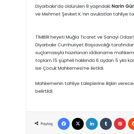
Diyarbakır’da öldürülen 8 yaşındaki
Narin Gü
ve Mehmet Şevket K.’nın avukatları tahliye 
TİMBİR heyeti Muğla Ticaret ve Sanayi Odası
Diyarbakır Cumhuriyet Başsavcılığı tarafında
suçlamasıyla hazırlanan iddianame mahkemeye
toplam 15 şüpheli hakkında 6 aydan 5 yıla kad
ise Çocuk Mahkemesi’ne iletildi.
Mahkemenin tahliye taleplerine ilişkin verec
belirtildi.
Facebook
X
LinkedIn
Tumblr
Pint
Paylaş