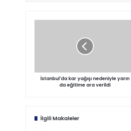
İstanbul'da
kar
yağışı
nedeniyle
yarın
da
eğitime
ara
verildi
İstanbul'da kar yağışı nedeniyle yarın
da eğitime ara verildi
İlgili Makaleler