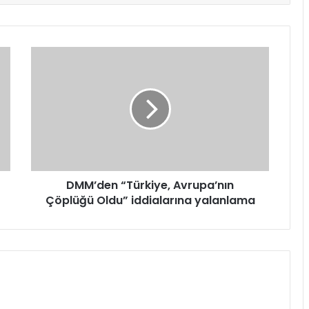
DMM’den
“Türkiye,
Avrupa’nın
Çöplüğü
Oldu”
iddialarına
yalanlama
DMM’den “Türkiye, Avrupa’nın
Çöplüğü Oldu” iddialarına yalanlama