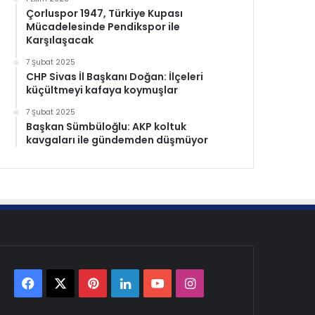
Çorluspor 1947, Türkiye Kupası
Mücadelesinde Pendikspor ile
Karşılaşacak
7 Şubat 2025
CHP Sivas İl Başkanı Doğan: İlçeleri
küçültmeyi kafaya koymuşlar
7 Şubat 2025
Başkan Sümbüloğlu: AKP koltuk
kavgaları ile gündemden düşmüyor
Facebook
X
Pinterest
LinkedIn
YouTube
Instagram