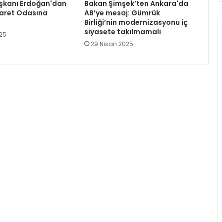
kanı Erdoğan'dan
Bakan Şimşek’ten Ankara'da
aret Odasına
AB’ye mesaj: Gümrük
Birliği’nin modernizasyonu iç
siyasete takılmamalı
25
29 Nisan 2025