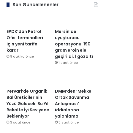
Son Güncellenenler
EPDK’dan Petrol
Mersin’de
Ofisi terminalleri
uyuşturucu
için yeni tarife
operasyonu: 190
kararı
gram eroin ele
geçirildi, 1 gözaltı
9 dakika önce
1 saat önce
Pervari’de Organik
DMM’den ‘Mekke
Bal Üreticilerinin
Ortak Savunma
Yüzü Gülecek: Bu Yıl
Anlaşması’
Rekolte İyi Seviyede
iddialarına
Bekleniyor
yalanlama
3 saat önce
3 saat önce