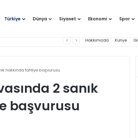
Türkiye
Dünya
Siyaset
Ekonomi
Spor
Anahtar Parti Genel Başkanı Yavuz Ağıralioğlu, Saadet Partisi Genel Başkanı Mahmut Arıkan'ı ağırladı
Hakkımızda
Künye
Gi
ık hakkında tahliye başvurusu
vasında 2 sanık
ye başvurusu