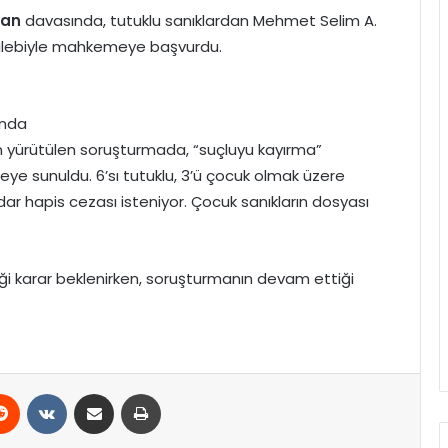
ran
davasında, tutuklu sanıklardan Mehmet Selim A.
talebiyle mahkemeye başvurdu.
’nda
n yürütülen soruşturmada, “suçluyu kayırma”
 sunuldu. 6’sı tutuklu, 3’ü çocuk olmak üzere
ar hapis cezası isteniyor. Çocuk sanıkların dosyası
eği karar beklenirken, soruşturmanın devam ettiği
erest
Reddit
VKontakte
E-Posta ile paylaş
Yazdır