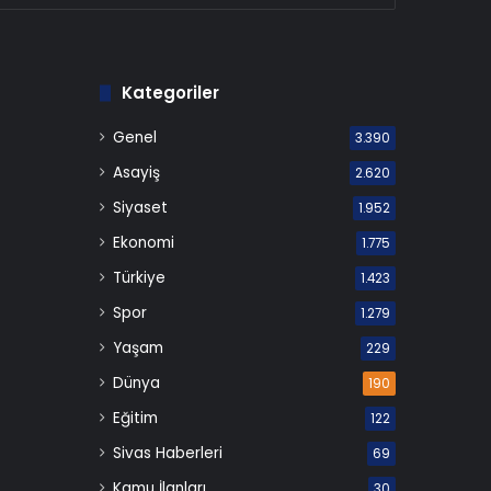
Kategoriler
Genel
3.390
Asayiş
2.620
Siyaset
1.952
Ekonomi
1.775
Türkiye
1.423
Spor
1.279
Yaşam
229
Dünya
190
Eğitim
122
Sivas Haberleri
69
Kamu İlanları
30