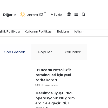
Kayıt Ol
Kenar Bölmesi
Arama yap ..
℃
32
Diğer
Takip
Ankara
zlilik Politikası
Kullanım Politikası
Reklam
İletişim
Son Eklenen
Popüler
Yorumlar
EPDK’dan Petrol Ofisi
terminalleri için yeni
tarife kararı
9 dakika önce
Mersin’de uyuşturucu
operasyonu: 190 gram
eroin ele geçirildi, 1