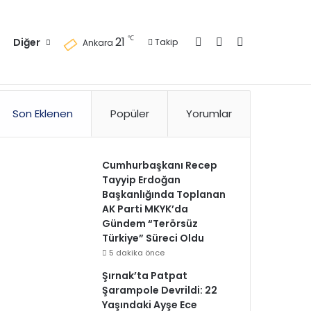
Kayıt Ol
Kenar Bölmesi
Arama yap ..
℃
21
Diğer
Takip
Ankara
zlilik Politikası
Kullanım Politikası
Reklam
İletişim
Son Eklenen
Popüler
Yorumlar
Cumhurbaşkanı Recep
Tayyip Erdoğan
Başkanlığında Toplanan
AK Parti MKYK’da
Gündem “Terörsüz
Türkiye” Süreci Oldu
5 dakika önce
Şırnak’ta Patpat
Şarampole Devrildi: 22
Yaşındaki Ayşe Ece