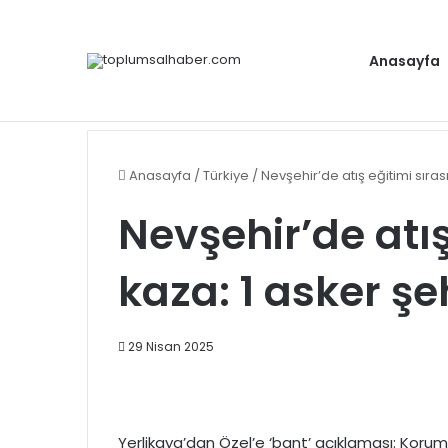
Anasayfa
Gündem
Anasayfa
/
Türkiye
/
Nevşehir’de atış eğitimi sıras
Nevşehir’de atış
kaza: 1 asker şe
29 Nisan 2025
Yerlikaya’dan Özel’e ‘bant’ açıklaması: Koruma