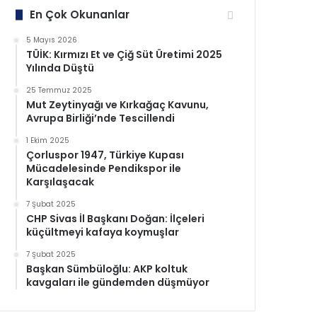
En Çok Okunanlar
5 Mayıs 2026
TÜİK: Kırmızı Et ve Çiğ Süt Üretimi 2025
Yılında Düştü
25 Temmuz 2025
Mut Zeytinyağı ve Kırkağaç Kavunu,
Avrupa Birliği’nde Tescillendi
1 Ekim 2025
Çorluspor 1947, Türkiye Kupası
Mücadelesinde Pendikspor ile
Karşılaşacak
7 Şubat 2025
CHP Sivas İl Başkanı Doğan: İlçeleri
küçültmeyi kafaya koymuşlar
7 Şubat 2025
Başkan Sümbüloğlu: AKP koltuk
kavgaları ile gündemden düşmüyor