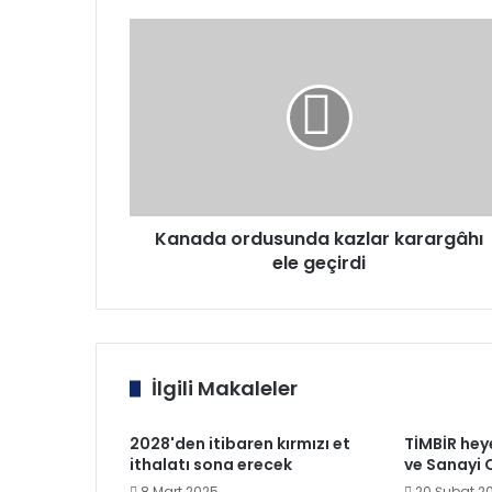
Kanada
ordusunda
kazlar
karargâhı
ele
geçirdi
Kanada ordusunda kazlar karargâhı
ele geçirdi
İlgili Makaleler
2028'den itibaren kırmızı et
TİMBİR hey
ithalatı sona erecek
ve Sanayi 
8 Mart 2025
20 Şubat 2