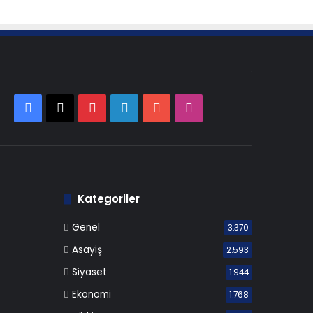
Facebook
X
Pinterest
LinkedIn
YouTube
Instagram
Kategoriler
Genel
3.370
Asayiş
2.593
Siyaset
1.944
Ekonomi
1.768