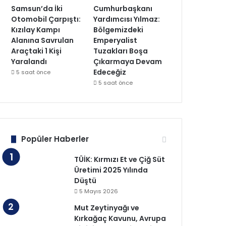
Samsun’da İki
Cumhurbaşkanı
Otomobil Çarpıştı:
Yardımcısı Yılmaz:
Kızılay Kampı
Bölgemizdeki
Alanına Savrulan
Emperyalist
Araçtaki 1 Kişi
Tuzakları Boşa
Yaralandı
Çıkarmaya Devam
Edeceğiz
5 saat önce
5 saat önce
Popüler Haberler
TÜİK: Kırmızı Et ve Çiğ Süt
Üretimi 2025 Yılında
Düştü
5 Mayıs 2026
Mut Zeytinyağı ve
Kırkağaç Kavunu, Avrupa