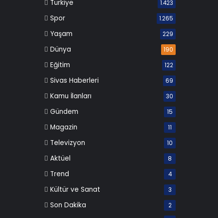
Türkiye
1.423
Spor
1.265
Yaşam
229
Dünya
190
Eğitim
122
Sivas Haberleri
69
Kamu İlanları
30
Gündem
15
Magazin
11
Televizyon
10
Aktüel
8
Trend
4
Kültür ve Sanat
3
Son Dakika
2