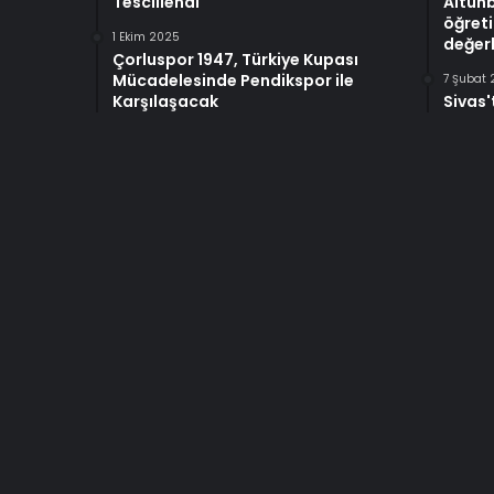
Tescillendi
Altun
öğreti
1 Ekim 2025
değerl
Çorluspor 1947, Türkiye Kupası
Mücadelesinde Pendikspor ile
7 Şubat
Karşılaşacak
Sivas'