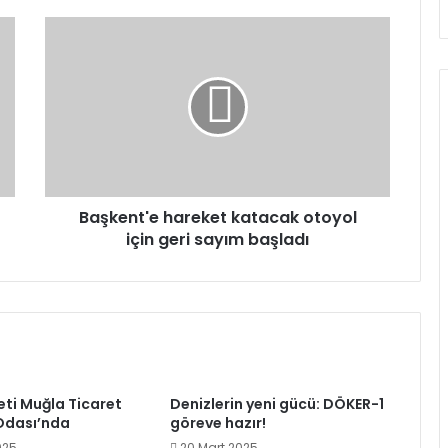
Başkent'e
hareket
katacak
otoyol
için
geri
sayım
başladı
Başkent'e hareket katacak otoyol
için geri sayım başladı
eti Muğla Ticaret
Denizlerin yeni gücü: DÖKER-1
Odası’nda
göreve hazır!
025
20 Mart 2025