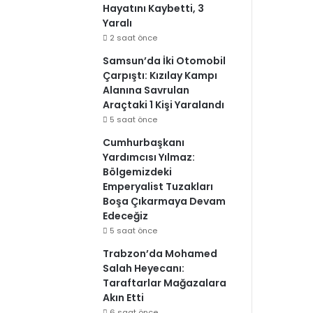
Hayatını Kaybetti, 3
Yaralı
2 saat önce
Samsun’da İki Otomobil
Çarpıştı: Kızılay Kampı
Alanına Savrulan
Araçtaki 1 Kişi Yaralandı
5 saat önce
Cumhurbaşkanı
Yardımcısı Yılmaz:
Bölgemizdeki
Emperyalist Tuzakları
Boşa Çıkarmaya Devam
Edeceğiz
5 saat önce
Trabzon’da Mohamed
Salah Heyecanı:
Taraftarlar Mağazalara
Akın Etti
6 saat önce