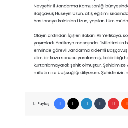
Nevşehir İl Jandarma Komutanlığı bünyesin
Başçavuş Hüseyin Uzun, atış eğitimi sırasın
hastaneye kaldırılan Uzun, yapılan tüm müda
Olayın ardından İçişleri Bakanı Ali Yerlikaya
yayımladı. Yerlikaya mesajında, “Milletimizin
emrinde görevli Jandarma Kıdemli Başçavuş 
elim bir kaza sonucu yaralanmış, kaldırıldı
kurtarılamayarak şehit olmuştur. Şehidimize 
milletimize başsağlığı diliyorum. Şehidimizin m
Facebook
X
LinkedIn
Tumblr
Pinte
Paylaş