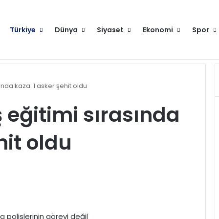
Türkiye
Dünya
Siyaset
Ekonomi
Spor
Anahtar Parti Genel Başkanı Yavuz Ağıralioğlu, Saadet Partisi Genel Başkanı Mahmut Arıkan'ı ağırladı
Hakkımızda
Künye
Gi
ında kaza: 1 asker şehit oldu
 eğitimi sırasında
hit oldu
 polislerinin görevi değil