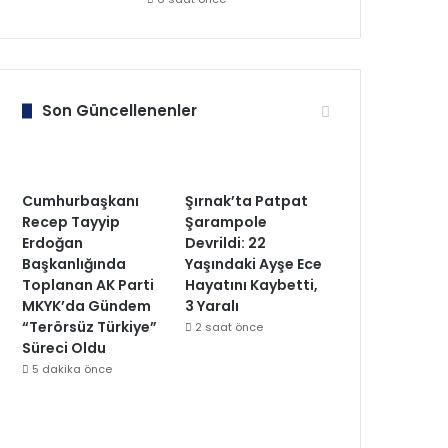
Son Güncellenenler
Cumhurbaşkanı
Şırnak’ta Patpat
Recep Tayyip
Şarampole
Erdoğan
Devrildi: 22
Başkanlığında
Yaşındaki Ayşe Ece
Toplanan AK Parti
Hayatını Kaybetti,
MKYK’da Gündem
3 Yaralı
“Terörsüz Türkiye”
2 saat önce
Süreci Oldu
5 dakika önce