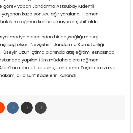
de görev yapan Jandarma Astsubay Kıdemli
da yaşanan kaza sonucu ağır yaralandı. Hemen
halelere rağmen kurtarılamayarak şehit oldu.
, sosyal medya hesabından bir başsağlığı mesajı
 başı sağ olsun. Nevşehir İl Jandarma Komutanlığı
Hüseyin Uzun içtima alanında atış eğitimi esnasında
ğı hastanede yapılan tüm müdahalelere rağmen
Allah’tan rahmet; ailesine, Jandarma Teşkilatımıza ve
akamı ali olsun” ifadelerini kullandı.
rest
Reddit
VKontakte
E-Posta ile paylaş
Yazdır