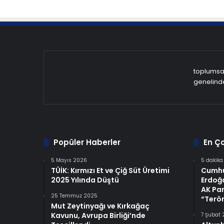
toplumsal
genelinde
Popüler Haberler
En Ç
5 Mayıs 2026
5 dakika
TÜİK: Kırmızı Et ve Çiğ Süt Üretimi
Cumhu
2025 Yılında Düştü
Erdoğ
AK Pa
25 Temmuz 2025
“Terör
Mut Zeytinyağı ve Kırkağaç
Kavunu, Avrupa Birliği’nde
7 Şubat