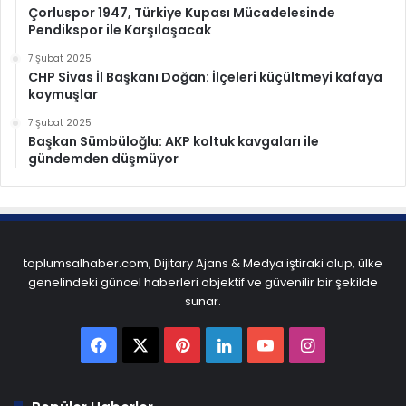
Çorluspor 1947, Türkiye Kupası Mücadelesinde
Pendikspor ile Karşılaşacak
7 Şubat 2025
CHP Sivas İl Başkanı Doğan: İlçeleri küçültmeyi kafaya
koymuşlar
7 Şubat 2025
Başkan Sümbüloğlu: AKP koltuk kavgaları ile
gündemden düşmüyor
toplumsalhaber.com, Dijitary Ajans & Medya iştiraki olup, ülke
genelindeki güncel haberleri objektif ve güvenilir bir şekilde
sunar.
Facebook
X
Pinterest
LinkedIn
YouTube
Instagram