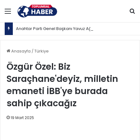
Menü
Ar
Anahtar Parti Genel Başkanı Yavuz Ağıralioğlu, Saadet Partisi Genel Başkanı Mahmut Arıkan'ı ağırladı
Anasayfa
/
Türkiye
Özgür Özel: Biz
Saraçhane'deyiz, milletin
emaneti İBB'ye burada
sahip çıkacağız
19 Mart 2025