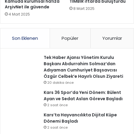
Kamuda kurumsal hafıza
TİMBİR iftarda buluşturdu
ArşivNet ile güvende
8 Mart 2025
4 Mart 2025
Son Eklenen
Popüler
Yorumlar
Tek Haber Ajansı Yönetim Kurulu
Başkanı Abdurrahim Solmaz’dan
Adıyaman Cumhuriyet Başsavcısı
Özgür Celbek’e Hayırlı Olsun Ziyareti
20 dakika önce
Kars 36 Spor’da Yeni Dönem: Bülent
Ayan ve Sedat Aslan Göreve Başladı
2 saat önce
Kars’ta Hayvancılıkta Dijital Küpe
Dönemi Başladı
2 saat önce