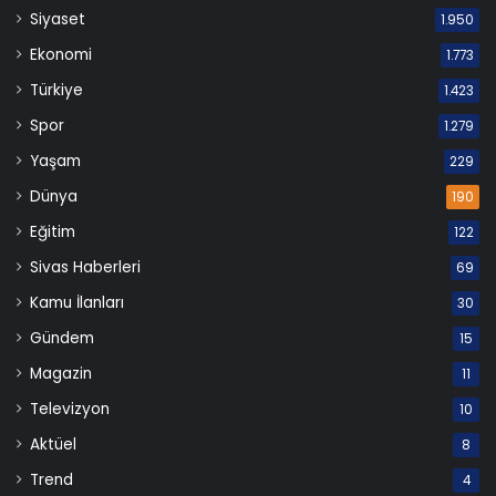
Siyaset
1.950
Ekonomi
1.773
Türkiye
1.423
Spor
1.279
Yaşam
229
Dünya
190
Eğitim
122
Sivas Haberleri
69
Kamu İlanları
30
Gündem
15
Magazin
11
Televizyon
10
Aktüel
8
Trend
4