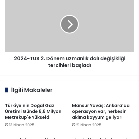
TUS
2.
Dönem
uzmanlık
dalı
değişikliği
tercihleri
başladı
2024-TUS 2. Dönem uzmanlık dalı değişikliği
tercihleri başladı
İlgili Makaleler
Türkiye'nin Doğal Gaz
Mansur Yavaş: Ankara’da
Üretimi Günde 8,8 Milyon
operasyon var, herkesin
Metreküp'e Yükseldi
aklına kayyum geliyor!
13 Nisan 2025
21 Nisan 2025