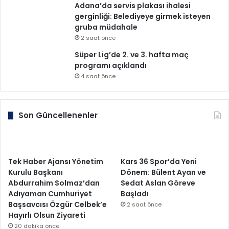
Adana’da servis plakası ihalesi
gerginliği: Belediyeye girmek isteyen
gruba müdahale
2 saat önce
Süper Lig’de 2. ve 3. hafta maç
programı açıklandı
4 saat önce
Son Güncellenenler
Tek Haber Ajansı Yönetim
Kars 36 Spor’da Yeni
Kurulu Başkanı
Dönem: Bülent Ayan ve
Abdurrahim Solmaz’dan
Sedat Aslan Göreve
Adıyaman Cumhuriyet
Başladı
Başsavcısı Özgür Celbek’e
2 saat önce
Hayırlı Olsun Ziyareti
20 dakika önce