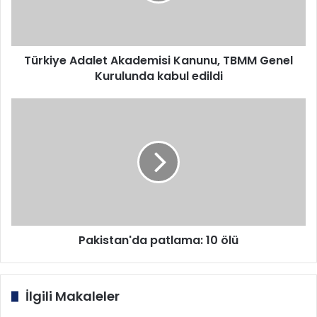
Kurulunda
kabul
edildi
Türkiye Adalet Akademisi Kanunu, TBMM Genel
Kurulunda kabul edildi
Pakistan'da
patlama:
10
ölü
Pakistan'da patlama: 10 ölü
İlgili Makaleler