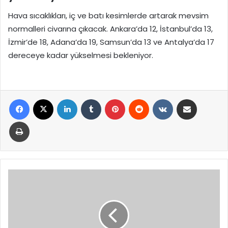
Hava sıcaklıkları, iç ve batı kesimlerde artarak mevsim
normalleri civarına çıkacak. Ankara’da 12, İstanbul’da 13,
İzmir’de 18, Adana’da 19, Samsun’da 13 ve Antalya’da 17
dereceye kadar yükselmesi bekleniyor.
Facebook
X
LinkedIn
Tumblr
Pinterest
Reddit
VKontakte
E-Posta ile paylaş
Yazdır
Türkiye
Adalet
Akademisi
Kanunu,
TBMM
Genel