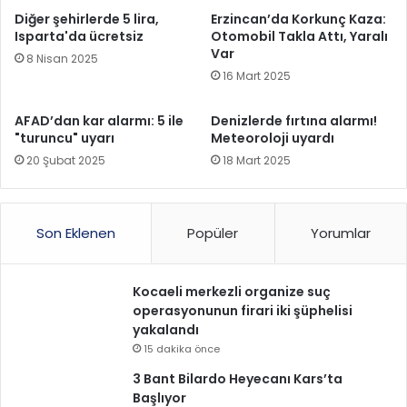
Diğer şehirlerde 5 lira,
Erzincan’da Korkunç Kaza:
Isparta'da ücretsiz
Otomobil Takla Attı, Yaralı
Var
8 Nisan 2025
16 Mart 2025
AFAD’dan kar alarmı: 5 ile
Denizlerde fırtına alarmı!
"turuncu" uyarı
Meteoroloji uyardı
20 Şubat 2025
18 Mart 2025
Son Eklenen
Popüler
Yorumlar
Kocaeli merkezli organize suç
operasyonunun firari iki şüphelisi
yakalandı
15 dakika önce
3 Bant Bilardo Heyecanı Kars’ta
Başlıyor