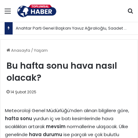
Menü
Ar
Anahtar Parti Genel Başkanı Yavuz Ağıralioğlu, Saadet Partisi Genel Başkanı Mahmut Arıkan'ı ağırladı
Anasayfa
/
Yaşam
Bu hafta sonu hava nasıl
olacak?
14 Şubat 2025
Meteoroloji Genel Müdürlüğü’nden alınan bilgilere göre,
hafta sonu
yurdun iç ve batı kesimlerinde hava
sıcaklıkları artarak
mevsim
normallerine ulaşacak. Ülke
genelinde
hava durumu
ise parçalı ve çok bulutlu