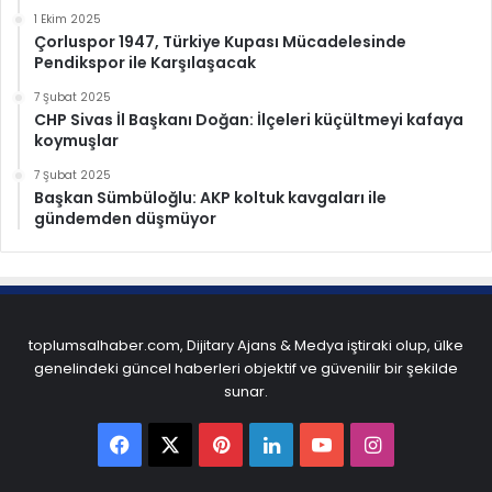
1 Ekim 2025
Çorluspor 1947, Türkiye Kupası Mücadelesinde
Pendikspor ile Karşılaşacak
7 Şubat 2025
CHP Sivas İl Başkanı Doğan: İlçeleri küçültmeyi kafaya
koymuşlar
7 Şubat 2025
Başkan Sümbüloğlu: AKP koltuk kavgaları ile
gündemden düşmüyor
toplumsalhaber.com, Dijitary Ajans & Medya iştiraki olup, ülke
genelindeki güncel haberleri objektif ve güvenilir bir şekilde
sunar.
Facebook
X
Pinterest
LinkedIn
YouTube
Instagram