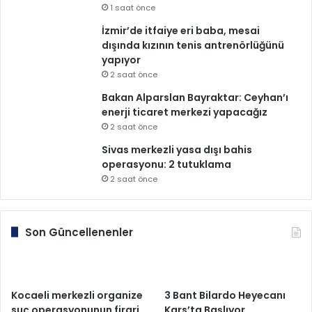
1 saat önce
İzmir’de itfaiye eri baba, mesai
dışında kızının tenis antrenörlüğünü
yapıyor
2 saat önce
Bakan Alparslan Bayraktar: Ceyhan’ı
enerji ticaret merkezi yapacağız
2 saat önce
Sivas merkezli yasa dışı bahis
operasyonu: 2 tutuklama
2 saat önce
Son Güncellenenler
Kocaeli merkezli organize
3 Bant Bilardo Heyecanı
suç operasyonunun firari
Kars’ta Başlıyor