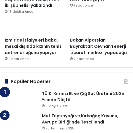
iki şüphelisi yakalandı
1 saat önce
15 dakika önce
İzmir’de itfaiye eri baba,
Bakan Alparslan
mesai dışında kızının tenis
Bayraktar: Ceyhan’ı enerji
antrenörlüğünü yapıyor
ticaret merkezi yapacağız
2 saat önce
2 saat önce
Popüler Haberler
TÜİK: Kırmızı Et ve Çiğ Süt Üretimi 2025
Yılında Düştü
5 Mayıs 2026
Mut Zeytinyağı ve Kırkağaç Kavunu,
Avrupa Birliği’nde Tescillendi
25 Temmuz 2025