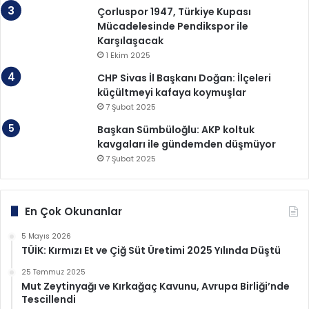
Çorluspor 1947, Türkiye Kupası
Mücadelesinde Pendikspor ile
Karşılaşacak
1 Ekim 2025
CHP Sivas İl Başkanı Doğan: İlçeleri
küçültmeyi kafaya koymuşlar
7 Şubat 2025
Başkan Sümbüloğlu: AKP koltuk
kavgaları ile gündemden düşmüyor
7 Şubat 2025
En Çok Okunanlar
5 Mayıs 2026
TÜİK: Kırmızı Et ve Çiğ Süt Üretimi 2025 Yılında Düştü
25 Temmuz 2025
Mut Zeytinyağı ve Kırkağaç Kavunu, Avrupa Birliği’nde
Tescillendi