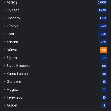
Asayiş
2.608
Siyaset
1.949
Ekonomi
1.773
Türkiye
1.423
Spor
1.276
Yaşam
229
Dünya
190
Eğitim
122
Sivas Haberleri
69
Kamu İlanları
30
Gündem
15
Magazin
11
Televizyon
10
Aktüel
8