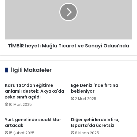
Muğla
Ticaret
ve
Sanayi
Odası’nda
TİMBİR heyeti Muğla Ticaret ve Sanayi Odası’nda
İlgili Makaleler
Kars TSO’dan eğitime
Ege Denizi'nde fırtına
anlamlı destek: Akyaka'da
bekleniyor
zeka sınıfı açıldı
2 Mart 2025
10 Mart 2025
Yurt genelinde sıcaklıklar
Diğer şehirlerde 5 lira,
artacak
Isparta'da ücretsiz
15 Şubat 2025
8 Nisan 2025