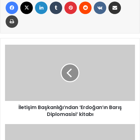
Facebook
X
LinkedIn
Tumblr
Pinterest
Reddit
VKontakte
E-Posta ile paylaş
Yazdır
İletişim
Başkanlığı’ndan
‘Erdoğan’ın
Barış
Diplomasisi’
kitabı
İletişim Başkanlığı’ndan ‘Erdoğan’ın Barış
Diplomasisi’ kitabı
TİMBİR
heyeti