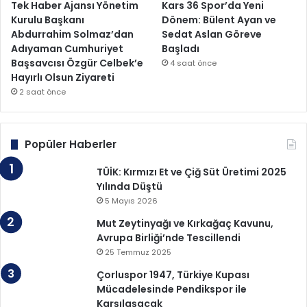
Tek Haber Ajansı Yönetim
Kars 36 Spor’da Yeni
Kurulu Başkanı
Dönem: Bülent Ayan ve
Abdurrahim Solmaz’dan
Sedat Aslan Göreve
Adıyaman Cumhuriyet
Başladı
Başsavcısı Özgür Celbek’e
4 saat önce
Hayırlı Olsun Ziyareti
2 saat önce
Popüler Haberler
TÜİK: Kırmızı Et ve Çiğ Süt Üretimi 2025
Yılında Düştü
5 Mayıs 2026
Mut Zeytinyağı ve Kırkağaç Kavunu,
Avrupa Birliği’nde Tescillendi
25 Temmuz 2025
Çorluspor 1947, Türkiye Kupası
Mücadelesinde Pendikspor ile
Karşılaşacak