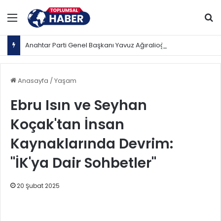
Menü
Ar
Anahtar Parti Genel Başkanı Yavuz Ağıralioğlu, Saadet Partisi Genel Başkanı Mahmut Arıkan'ı ağırladı
Anasayfa
/
Yaşam
Ebru Isın ve Seyhan
Koçak'tan İnsan
Kaynaklarında Devrim:
"İK'ya Dair Sohbetler"
20 Şubat 2025