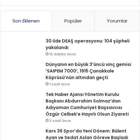
Son Eklenen
Popüler
Yorumlar
30 ilde DEAŞ operasyonu: 104 şüpheli
yakalandı
15 dakika önce
Dünyanın en büyük 3’üncü vinç gemisi
‘SAIPEM 7000’, 1915 Çanakkale
Köprüsü’nün altından geçti
1 saat önce
Tek Haber Ajansı Yönetim Kurulu
Başkanı Abdurrahim Solmaz’dan
Adıyaman Cumhuriyet Başsavcısı
Özgür Celbek’e Hayırlı Olsun Ziyareti
2 saat önce
Kars 36 Spor’da Yeni Dönem: Bülent
Ayan ve Sedat Aslan Göreve Başladı