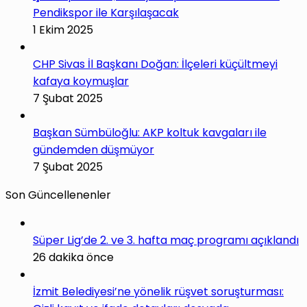
Pendikspor ile Karşılaşacak
1 Ekim 2025
CHP Sivas İl Başkanı Doğan: İlçeleri küçültmeyi
kafaya koymuşlar
7 Şubat 2025
Başkan Sümbüloğlu: AKP koltuk kavgaları ile
gündemden düşmüyor
7 Şubat 2025
Son Güncellenenler
Süper Lig’de 2. ve 3. hafta maç programı açıklandı
26 dakika önce
İzmit Belediyesi’ne yönelik rüşvet soruşturması: