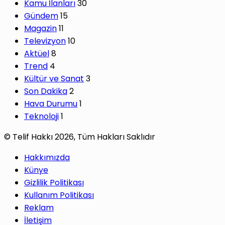
Kamu İlanları
30
Gündem
15
Magazin
11
Televizyon
10
Aktüel
8
Trend
4
Kültür ve Sanat
3
Son Dakika
2
Hava Durumu
1
Teknoloji
1
© Telif Hakkı 2026, Tüm Hakları Saklıdır
Hakkımızda
Künye
Gizlilik Politikası
Kullanım Politikası
Reklam
İletişim