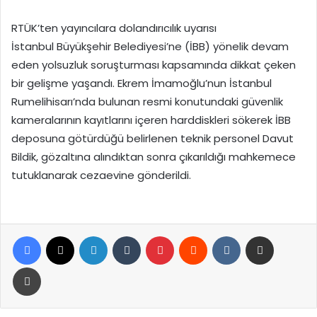
RTÜK’ten yayıncılara dolandırıcılık uyarısı
İstanbul Büyükşehir Belediyesi’ne (İBB) yönelik devam
eden yolsuzluk soruşturması kapsamında dikkat çeken
bir gelişme yaşandı. Ekrem İmamoğlu’nun İstanbul
Rumelihisarı’nda bulunan resmi konutundaki güvenlik
kameralarının kayıtlarını içeren harddiskleri sökerek İBB
deposuna götürdüğü belirlenen teknik personel Davut
Bildik, gözaltına alındıktan sonra çıkarıldığı mahkemece
tutuklanarak cezaevine gönderildi.
Facebook
X
LinkedIn
Tumblr
Pinterest
Reddit
VKontakte
E-Posta ile paylaş
Yazdır