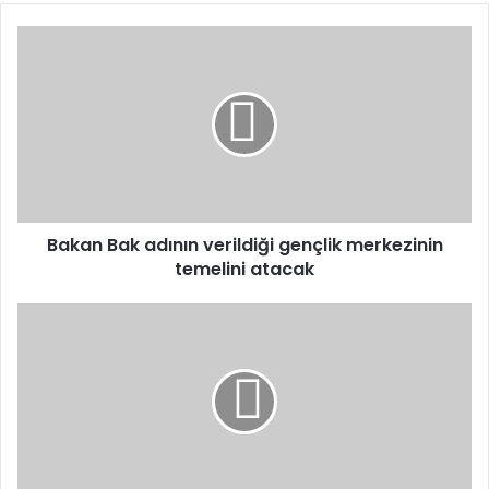
Bakan
Bak
adının
verildiği
gençlik
merkezinin
temelini
atacak
Bakan Bak adının verildiği gençlik merkezinin
temelini atacak
Yılın
ilk
dört
ayında
trafik
kazasında
hayatını
kaybedenlerin