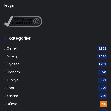
İletişim
Kategoriler
Genel
3.392
Asayiş
2.624
Siyaset
1.953
Ekonomi
1.776
Türkiye
1.423
Spor
1.279
Yaşam
229
Dünya
190