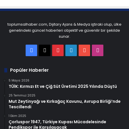
toplumsalhaber.com, Dijitary Ajans & Medya iştiraki olup, ülke
genelindeki güncel haberleri objektif ve güvenilir bir şekilde
sunar.
Facebook
X
Pinterest
LinkedIn
YouTube
Instagram
Popüler Haberler
5 Mayıs 2026
TÜİK: Kırmızı Et ve Çiğ Süt Üretimi 2025 Yılında Düştü
25 Temmuz 2025
Mut Zeytinyağı ve Kırkağaç Kavunu, Avrupa Birliği’nde
Tescillendi
1 Ekim 2025
Çorluspor 1947, Türkiye Kupası Mücadelesinde
Pendikspor ile Karşılaşacak