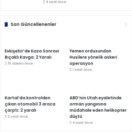
4 saat önce
Son Güncellenenler
Eskişehir’de Kaza Sonrası
Yemen ordusundan
Bıçaklı Kavga: 2 Yaralı
Husilere yönelik askeri
operasyon
10 dakika önce
1 saat önce
Kartal’da kontrolden
ABD’nin Utah eyaletinde
çıkan otomobil 3 araca
orman yangınına
çarptı: 2 yaralı
müdahale eden helikopter
düştü
2 saat önce
4 saat önce