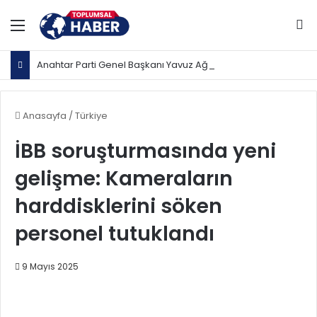
Menü
Ar
Anahtar Parti Genel Başkanı Yavuz Ağıralioğlu, Saadet Partisi Genel Başkanı Mahmut Arıkan'ı ağırladı
Anasayfa
/
Türkiye
İBB soruşturmasında yeni
gelişme: Kameraların
harddisklerini söken
personel tutuklandı
9 Mayıs 2025