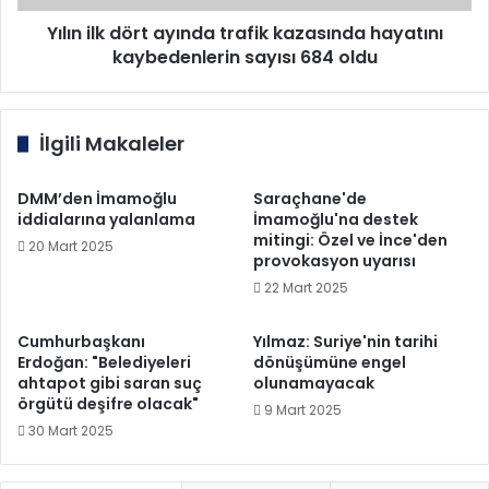
sayısı
684
Yılın ilk dört ayında trafik kazasında hayatını
oldu
kaybedenlerin sayısı 684 oldu
İlgili Makaleler
DMM’den İmamoğlu
Saraçhane'de
iddialarına yalanlama
İmamoğlu'na destek
mitingi: Özel ve İnce'den
20 Mart 2025
provokasyon uyarısı
22 Mart 2025
Cumhurbaşkanı
Yılmaz: Suriye'nin tarihi
Erdoğan: "Belediyeleri
dönüşümüne engel
ahtapot gibi saran suç
olunamayacak
örgütü deşifre olacak"
9 Mart 2025
30 Mart 2025