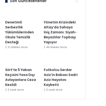
Son Güncellenenler
Denetimli
Yönetim Krizindeki
Serbestlik
Altay’da Sahaya
Yükümlülerinden
İniş Zamanı: Siyah-
Okula Temizlik
Beyazlılar Topbaşı
Desteği
Yapıyor
21 dakika önce
44 dakika önce
Siirt’te 5 Yaban
Futbolcu Serdar
Keçisini Yasa Dışı
Aziz’in Babası Sadri
Avlayanlara Ceza
Aziz Hayatını
Kesildi
Kaybetti
2 saat önce
3 saat önce