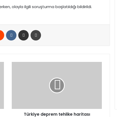
ken, olayla ilgili soruşturma başlatıldığı bildirildi.
rest
Reddit
VKontakte
E-Posta ile paylaş
Yazdır
Türkiye
deprem
tehlike
haritası
yenilendi:
485
diri
fay
segmenti
tespit
Türkiye deprem tehlike haritası