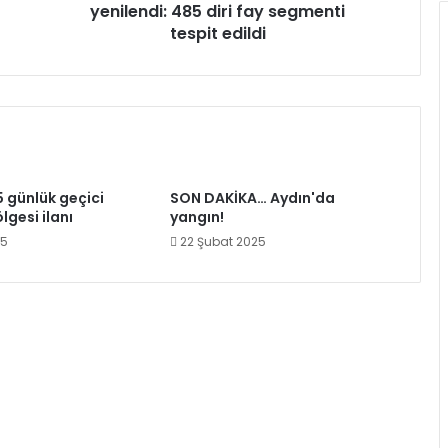
edildi
yenilendi: 485 diri fay segmenti
tespit edildi
5 günlük geçici
SON DAKİKA… Aydın'da
lgesi ilanı
yangın!
25
22 Şubat 2025