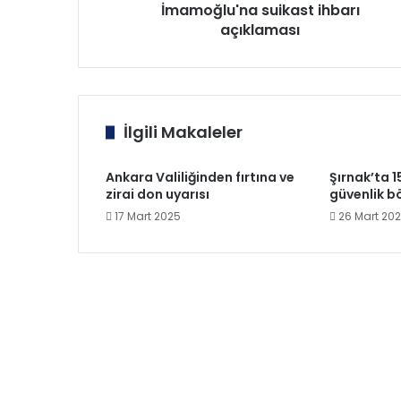
İmamoğlu'na suikast ihbarı
açıklaması
İlgili Makaleler
Ankara Valiliğinden fırtına ve
Şırnak’ta 1
zirai don uyarısı
güvenlik bö
17 Mart 2025
26 Mart 20