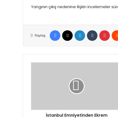
Yangının çıkış nedenine ilişkin incelemeler sürer
Facebook
X
LinkedIn
Tumblr
Pinte
Paylaş
İstanbul
Emniyetinden
Ekrem
İmamoğlu'na
suikast
ihbarı
açıklaması
İstanbul Emniyetinden Ekrem