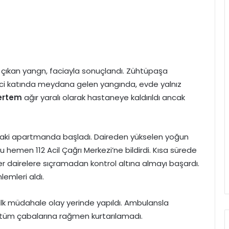
 çıkan yangn, faciayla sonuçlandı. Zühtüpaşa
rinci katında meydana gelen yangında, evde yalnız
ertem
ağır yaralı olarak hastaneye kaldırıldı ancak
’taki apartmanda başladı. Daireden yükselen yoğun
 hemen 112 Acil Çağrı Merkezi’ne bildirdi. Kısa sürede
iğer dairelere sıçramadan kontrol altına almayı başardı.
lemleri aldı.
k müdahale olay yerinde yapıldı. Ambulansla
 tüm çabalarına rağmen kurtarılamadı.