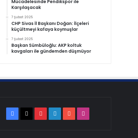
Mücadelesinde Pendikspor ile
Karşılaşacak
7 Şubat 2025
CHP Sivas İl Başkanı Doğan: İlçeleri
küçültmeyi kafaya koymuşlar
7 Şubat 2025
Başkan Sümbüloğlu: AKP koltuk
kavgaları ile gündemden düşmüyor
Facebook
X
Pinterest
LinkedIn
YouTube
Instagram