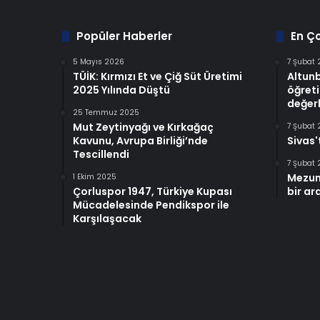
Popüler Haberler
En Ç
5 Mayıs 2026
7 Şubat
TÜİK: Kırmızı Et ve Çiğ Süt Üretimi
Altun
2025 Yılında Düştü
öğreti
değerl
25 Temmuz 2025
Mut Zeytinyağı ve Kırkağaç
7 Şubat
Kavunu, Avrupa Birliği’nde
Sivas'
Tescillendi
7 Şubat
Mezun
1 Ekim 2025
Çorluspor 1947, Türkiye Kupası
bir ar
Mücadelesinde Pendikspor ile
Karşılaşacak