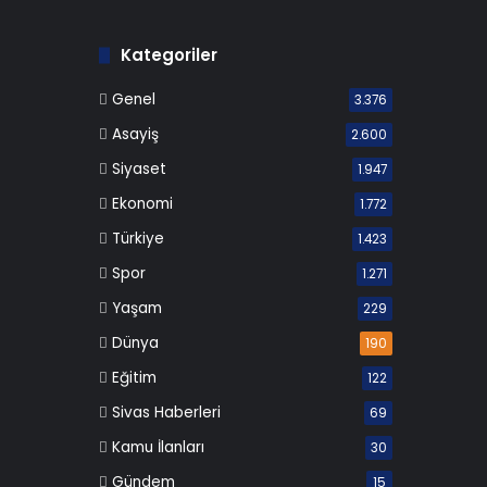
Kategoriler
Genel
3.376
Asayiş
2.600
Siyaset
1.947
Ekonomi
1.772
Türkiye
1.423
Spor
1.271
Yaşam
229
Dünya
190
Eğitim
122
Sivas Haberleri
69
Kamu İlanları
30
Gündem
15