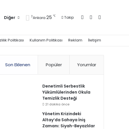
Kayıt Ol
Kenar Bölmesi
Arama yap ..
℃
25
Diğer
Takip
Ankara
zlilik Politikası
Kullanım Politikası
Reklam
İletişim
Son Eklenen
Popüler
Yorumlar
Denetimli Serbestlik
Yükümlülerinden Okula
Temizlik Desteği
21 dakika önce
Yönetim Krizindeki
Altay’da Sahaya İniş
Zamanı: Siyah-Beyazlılar