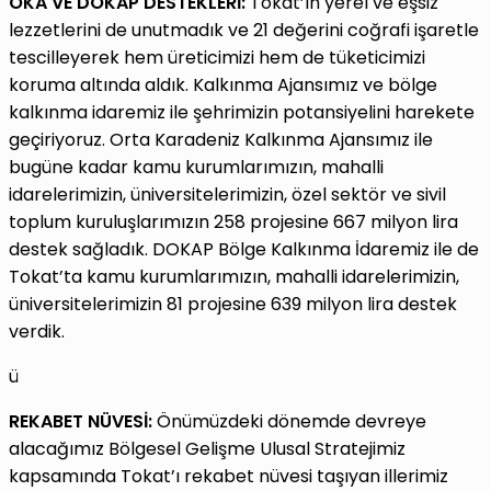
OKA VE DOKAP DESTEKLERİ:
Tokat’ın yerel ve eşsiz
lezzetlerini de unutmadık ve 21 değerini coğrafi işaretle
tescilleyerek hem üreticimizi hem de tüketicimizi
koruma altında aldık. Kalkınma Ajansımız ve bölge
kalkınma idaremiz ile şehrimizin potansiyelini harekete
geçiriyoruz. Orta Karadeniz Kalkınma Ajansımız ile
bugüne kadar kamu kurumlarımızın, mahalli
idarelerimizin, üniversitelerimizin, özel sektör ve sivil
toplum kuruluşlarımızın 258 projesine 667 milyon lira
destek sağladık. DOKAP Bölge Kalkınma İdaremiz ile de
Tokat’ta kamu kurumlarımızın, mahalli idarelerimizin,
üniversitelerimizin 81 projesine 639 milyon lira destek
verdik.
ü
REKABET NÜVESİ:
Önümüzdeki dönemde devreye
alacağımız Bölgesel Gelişme Ulusal Stratejimiz
kapsamında Tokat’ı rekabet nüvesi taşıyan illerimiz